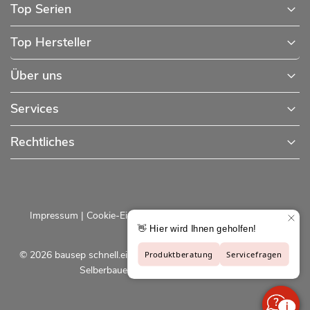
Top Serien
Top Hersteller
Über uns
Services
Rechtliches
Impressum
|
Cookie-Einstellungen
|
Datenschutzerklärung
© 2026 bausep schnell.einfach.preiswert - Baustoffe online für
Selberbauer und Profis |
bausep.de