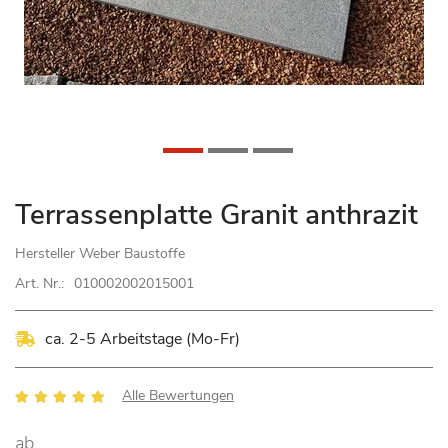
Zum
Terrassenplatte Granit anthrazit
Anfang
der
Hersteller
Weber Baustoffe
Bildgalerie
Art. Nr.:
010002002015001
springen
ca. 2-5 Arbeitstage (Mo-Fr)
Bewertung:
Alle Bewertungen
100
100
% of
ab