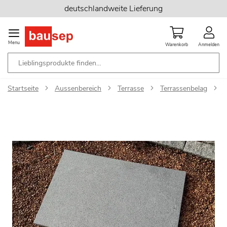
Zum
deutschlandweite Lieferung
Inhalt
springen
Menu
Warenkorb
Anmelden
Startseite
Aussenbereich
Terrasse
Terrassenbelag
T
Zum
Ende
der
Bildgalerie
springen