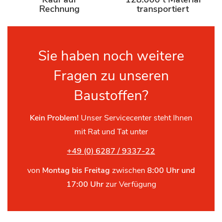
Rechnung
transportiert
Sie haben noch weitere
Fragen zu unseren
Baustoffen?
Kein Problem!
Unser Servicecenter steht Ihnen
mit Rat und Tat unter
+49 (0) 6287 / 9337-22
von
Montag bis Freitag
zwischen
8:00 Uhr und
17:00 Uhr
zur Verfügung