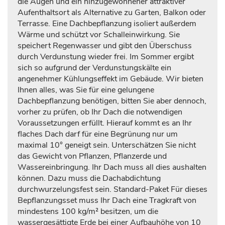
die Augen und ein hinzugewonnener attraktiver
Aufenthaltsort als Alternative zu Garten, Balkon oder
Terrasse. Eine Dachbepflanzung isoliert außerdem
Wärme und schützt vor Schalleinwirkung. Sie
speichert Regenwasser und gibt den Überschuss
durch Verdunstung wieder frei. Im Sommer ergibt
sich so aufgrund der Verdunstungskälte ein
angenehmer Kühlungseffekt im Gebäude. Wir bieten
Ihnen alles, was Sie für eine gelungene
Dachbepflanzung benötigen, bitten Sie aber dennoch,
vorher zu prüfen, ob Ihr Dach die notwendigen
Voraussetzungen erfüllt. Hierauf kommt es an Ihr
flaches Dach darf für eine Begrünung nur um
maximal 10° geneigt sein. Unterschätzen Sie nicht
das Gewicht von Pflanzen, Pflanzerde und
Wassereinbringung. Ihr Dach muss all dies aushalten
können. Dazu muss die Dachabdichtung
durchwurzelungsfest sein. Standard-Paket Für dieses
Bepflanzungsset muss Ihr Dach eine Tragkraft von
mindestens 100 kg/m² besitzen, um die
wassergesättigte Erde bei einer Aufbauhöhe von 10