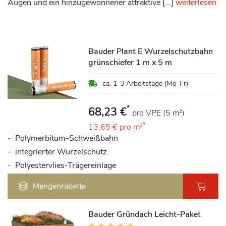
Augen und ein hinzugewonnener attraktive [...]
weiterlesen
Bauder Plant E Wurzelschutzbahn
grünschiefer 1 m x 5 m
ca. 1-3 Arbeitstage (Mo-Fr)
*
68,23 €
pro VPE (5 m²)
*
13,65 €
pro m²
Polymerbitum-Schweißbahn
integrierter Wurzelschutz
Polyestervlies-Trägereinlage
Mengenrabatte
Bauder Gründach Leicht-Paket
Bewertung: