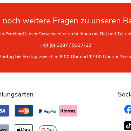
 noch weitere Fragen zu unseren B
in Problem!
Unser Servicecenter steht Ihnen mit Rat und Tat un
+49 (0) 6287 / 9337-22
Montag bis Freitag
zwischen
8:00 Uhr und 17:00 Uhr
zur Verf
hlungsarten
Soci