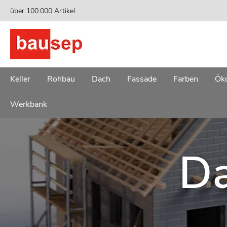
Zum
über 100.000 Artikel
Inhalt
springen
Keller
Rohbau
Dach
Fassade
Farben
Öko
Werkbank
Da