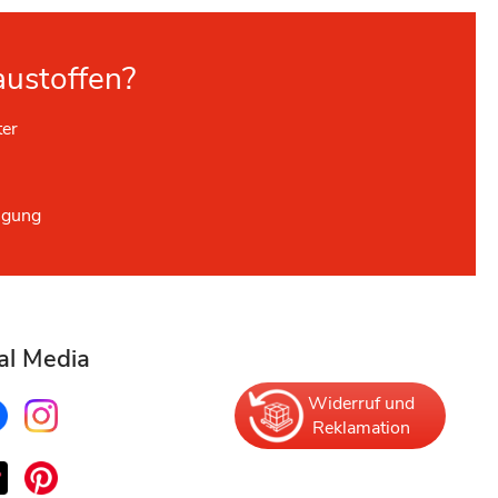
austoffen?
ter
ügung
al Media
Widerruf und
Reklamation