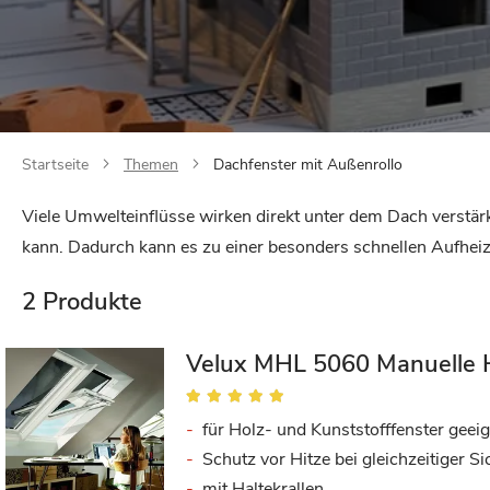
Startseite
Themen
Dachfenster mit Außenrollo
Viele Umwelteinflüsse wirken direkt unter dem Dach verstä
kann. Dadurch kann es zu einer besonders schnellen Aufhei
2
Produkte
Velux MHL 5060 Manuelle H
Bewertung:
98%
für Holz- und Kunststofffenster geei
Schutz vor Hitze bei gleichzeitiger S
mit Haltekrallen