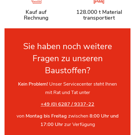
Kauf auf
128.000 t Material
Rechnung
transportiert
Sie haben noch weitere
Fragen zu unseren
Baustoffen?
Kein Problem!
Unser Servicecenter steht Ihnen
mit Rat und Tat unter
+49 (0) 6287 / 9337-22
von
Montag bis Freitag
zwischen
8:00 Uhr und
17:00 Uhr
zur Verfügung