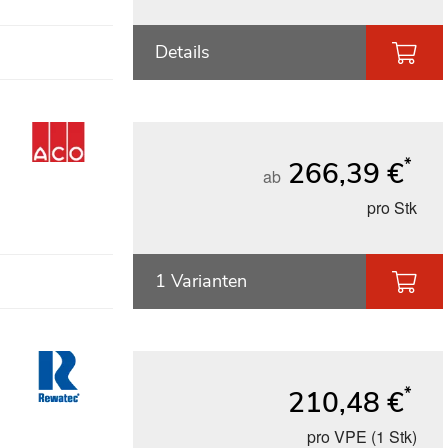
Details
*
266,39 €
ab
pro Stk
1 Varianten
*
210,48 €
pro VPE (1 Stk)