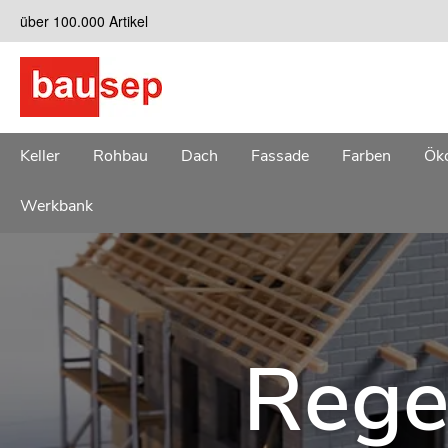
Zum
über 100.000 Artikel
Inhalt
springen
Keller
Rohbau
Dach
Fassade
Farben
Öko
Werkbank
Rege