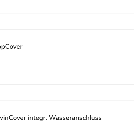
opCover
inCover integr. Wasseranschluss