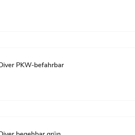
Diver PKW-befahrbar
iver begehbar grün