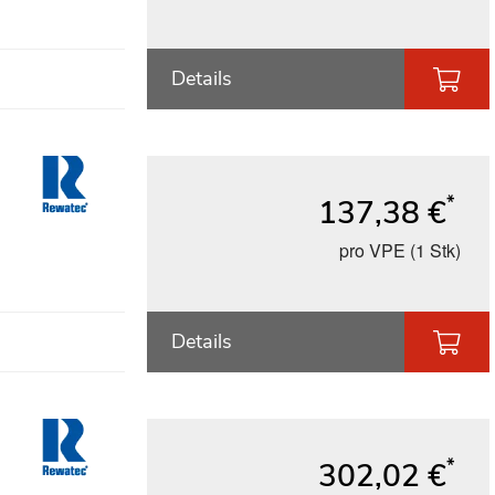
Details
*
137,38 €
pro VPE (1 Stk)
Details
*
302,02 €