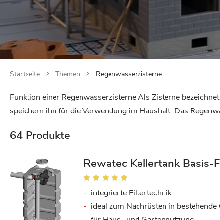
Startseite
Themen
Regenwasserzisterne
Funktion einer Regenwasserzisterne Als Zisterne bezeichne
speichern ihn für die Verwendung im Haushalt. Das Regenwa
64
Produkte
Rewatec Kellertank Basis-Fi
Bewertung:
100%
integrierte Filtertechnik
ideal zum Nachrüsten in bestehende
für Haus- und Gartennutzung