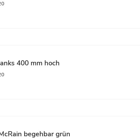
20
tanks 400 mm hoch
20
McRain begehbar grün