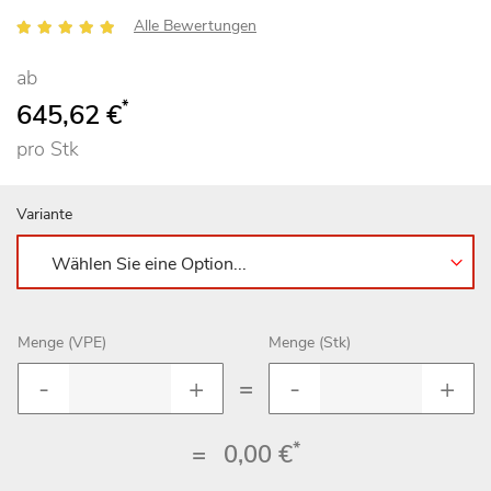
Bewertung:
Alle Bewertungen
100
100
% of
ab
*
645,62 €
pro Stk
Variante
Menge (VPE)
Menge (Stk)
=
*
=
0,00 €