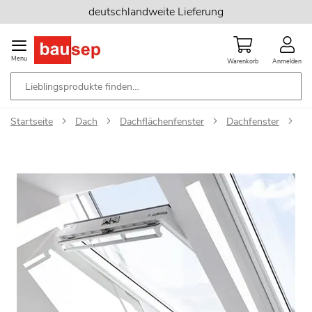
Zum
deutschlandweite Lieferung
Inhalt
springen
Menu
Warenkorb
Anmelden
Startseite
Dach
Dachflächenfenster
Dachfenster
Ve
Zum
Ende
der
Bildgalerie
springen