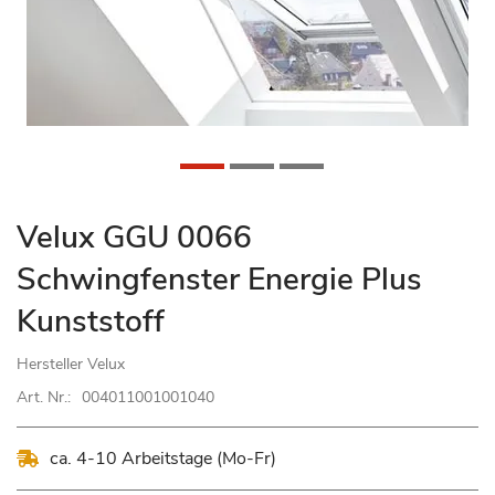
Zum
Velux GGU 0066
Anfang
Schwingfenster Energie Plus
der
Bildgalerie
Kunststoff
springen
Hersteller
Velux
Art. Nr.:
004011001001040
ca. 4-10 Arbeitstage (Mo-Fr)