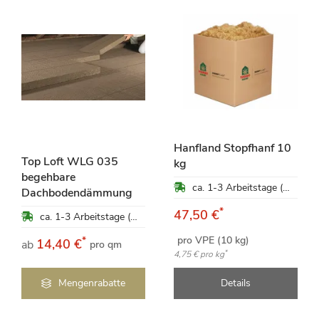
Hanfland Stopfhanf 10
Top Loft WLG 035
kg
begehbare
ca. 1-3 Arbeitstage (Mo-Fr)
Dachbodendämmung
*
47,50 €
ca. 1-3 Arbeitstage (Mo-Fr)
pro VPE (10 kg)
*
14,40 €
ab
pro qm
*
4,75 €
pro kg
Mengenrabatte
Details