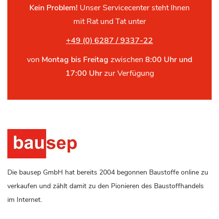
Kein Problem!
Unser Servicecenter steht Ihnen
mit Rat und Tat unter
+49 (0) 6287 / 9337-22
von
Montag bis Freitag
zwischen
8:00 Uhr und
17:00 Uhr
zur Verfügung
Die bausep GmbH hat bereits 2004 begonnen Baustoffe online zu
verkaufen und zählt damit zu den Pionieren des Baustoffhandels
im Internet.