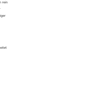
 rein
r
iger
eitet