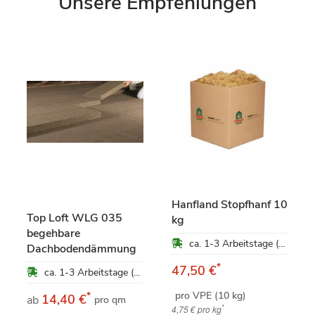
Unsere Empfehlungen
Hanfland Stopfhanf 10
Top Loft WLG 035
kg
begehbare
ca. 1-3 Arbeitstage (Mo-Fr)
Dachbodendämmung
*
47,50 €
ca. 1-3 Arbeitstage (Mo-Fr)
pro VPE (10 kg)
*
14,40 €
ab
pro qm
*
4,75 €
pro kg