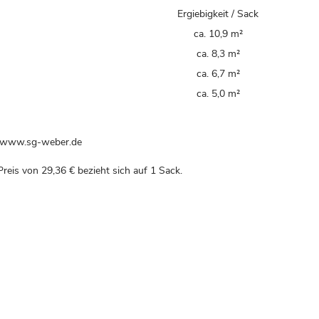
²
Ergiebigkeit / Sack
ca. 10,9 m²
ca. 8,3 m²
ca. 6,7 m²
ca. 5,0 m²
, www.sg-weber.de
Preis von
29,36 €
bezieht sich auf 1 Sack.