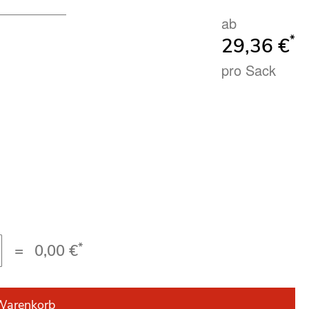
ab
*
29,36 €
pro Sack
*
=
0,00 €
Warenkorb