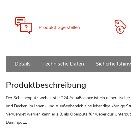
Zum
Anfang
der
Bildgalerie
Produktfrage stellen
springen
Details
Technische Daten
Sicherheitshin
Produktbeschreibung
Der Scheibenputz weber. star 224 AquaBalance ist ein mineralischer
und Decken im Innen- und Auußenbereich eine lebendige körnige Stru
Verwendet werden kann er z.B. als Oberputz für weber.dur Unterp
Dämmputz.