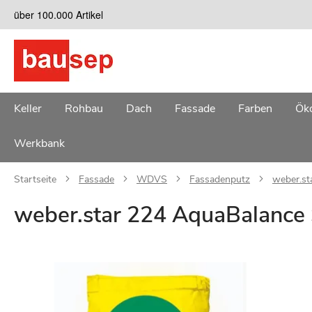
Zum
über 100.000 Artikel
Inhalt
springen
Keller
Rohbau
Dach
Fassade
Farben
Öko
Werkbank
Startseite
Fassade
WDVS
Fassadenputz
weber.st
weber.star 224 AquaBalance 
Zum
Ende
der