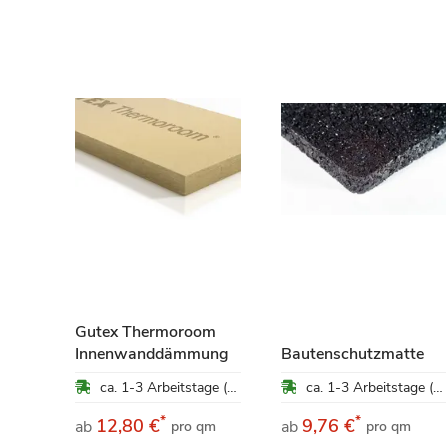
ung
Gutex Thermoroom
ca. 1-3 Arbeitstage (Mo-Fr)
Innenwanddämmung
Bautenschutzmatte
ca. 1-3 Arbeitstage (Mo-Fr)
ca. 1-3 Arbeitstage (Mo-Fr)
*
*
12,80 €
9,76 €
ab
ab
pro qm
pro qm