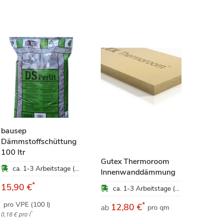
bausep
Dämmstoffschüttung
100 ltr
Gutex Thermoroom
ca. 1-3 Arbeitstage (Mo-Fr)
Innenwanddämmung
Baut
*
15,90 €
ca. 1-3 Arbeitstage (Mo-Fr)
pro VPE (100 l)
*
12,80 €
9
ab
ab
pro qm
*
0,16 €
pro l