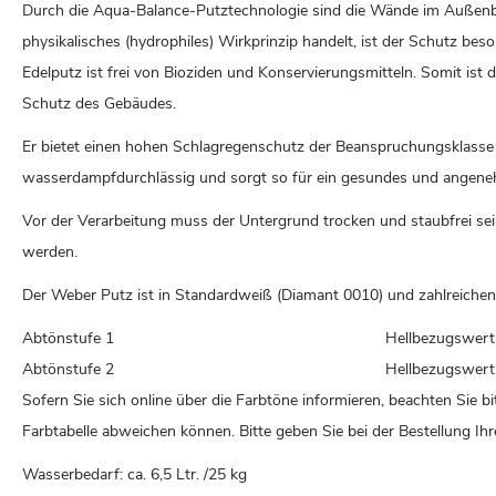
Durch die Aqua-Balance-Putztechnologie sind die Wände im Außenber
physikalisches (hydrophiles) Wirkprinzip handelt, ist der Schutz bes
Edelputz ist frei von Bioziden und Konservierungsmitteln. Somit is
Schutz des Gebäudes.
Er bietet einen hohen Schlagregenschutz der Beanspruchungsklasse ll
wasserdampfdurchlässig und sorgt so für ein gesundes und angen
Vor der Verarbeitung muss der Untergrund trocken und staubfrei sei
werden.
Der Weber Putz ist in Standardweiß (Diamant 0010) und zahlreichen 
Abtönstufe 1
Hellbezugswert
Abtönstufe 2
Hellbezugswert
Sofern Sie sich online über die Farbtöne informieren, beachten Sie b
Farbtabelle abweichen können. Bitte geben Sie bei der Bestellung I
Wasserbedarf: ca. 6,5 Ltr. /25 kg