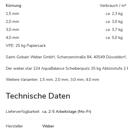
Körnung
Verbrauch / m
1,5 mm
ca. 2,3 kg
2,0 mm
ca. 3,0 kg
3,0 mm
ca. 3,7 kg
4,0 mm
ca. 5,0 kg
VPE: 25 kg Papiersack
Saint-Gobain Weber GmbH, Schanzenstraße 84, 40549 Düsseldorf
Der weber.star 224 AquaBalance Scheibenputz 25 kg Abtönstufe 2 
Weitere Varianten: 1,5 mm, 2,0 mm, 3,0 mm, 4,0 mm
Technische Daten
Technische
Lieferverfügbarkeit
ca. 2-5 Arbeitstage (Mo-Fr)
Daten
Hersteller
Weber