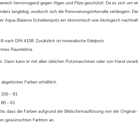
eich hervorragend gegen Algen und Pilze geschützt. Da es sich um ein
onders langlebig, wodurch sich die Renovierungsintervalle verlängern. De
t der Aqua-Balance Scheibenputz ein ökonomisch wie ökologisch nachhalt
l nach DIN 4108. Zusätzlich ist mineralische Edelputz
ehmes Raumklima.
n. Dann kann er mit allen üblichen Putzmaschinen oder von Hand verarb
abgetönten Farben erhältlich.
 100 - 81
 80 - 61
itte, dass die Farben aufgrund der Bildschirmauflösung von der Original-
hren gewünschten Farbton an.