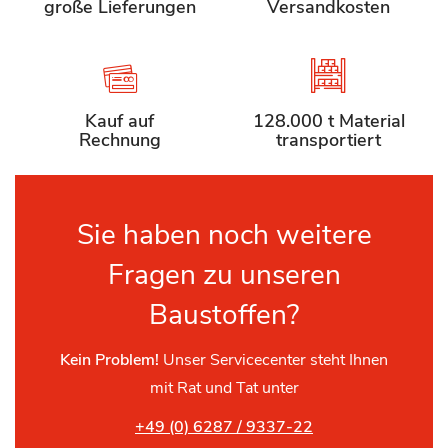
große Lieferungen
Versandkosten
Kauf auf
128.000 t Material
Rechnung
transportiert
Sie haben noch weitere
Fragen zu unseren
Baustoffen?
Kein Problem!
Unser Servicecenter steht Ihnen
mit Rat und Tat unter
+49 (0) 6287 / 9337-22