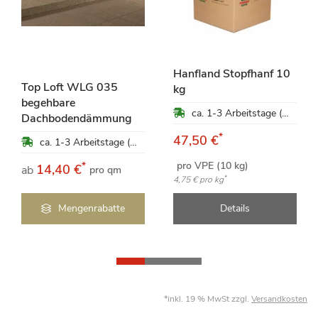
Hanfland Stopfhanf 10
Top Loft WLG 035
kg
begehbare
ca. 1-3 Arbeitstage (Mo-Fr)
Dachbodendämmung
*
47,50 €
ca. 1-3 Arbeitstage (Mo-Fr)
pro VPE (10 kg)
*
14,40 €
ab
pro qm
*
4,75 €
pro kg
Mengenrabatte
Details
*inkl. 19 % MwSt zzgl.
Versandkosten