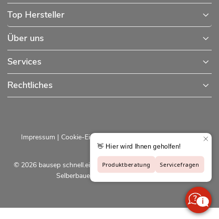
Top Hersteller
Über uns
Services
Rechtliches
Impressum
|
Cookie-Einstellungen
|
Datenschutzerklärung
© 2026 bausep schnell.einfach.preiswert - Baustoffe online für
Selberbauer und Profis |
bausep.de