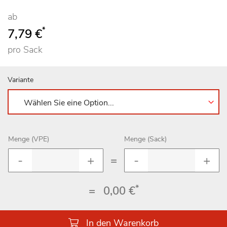
95
100
% of
ab
*
7,79 €
pro Sack
Variante
Menge (VPE)
Menge (Sack)
=
*
=
0,00 €
In den Warenkorb