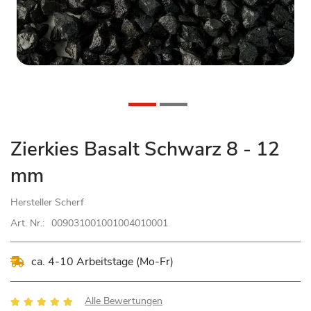
Zum
Zierkies Basalt Schwarz 8 - 12
Anfang
mm
der
Bildgalerie
Hersteller
Scherf
springen
Art. Nr.:
009031001001004010001
ca. 4-10 Arbeitstage (Mo-Fr)
Bewertung:
Alle Bewertungen