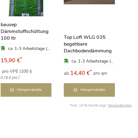
bausep
Dämmstoffschüttung
Top Loft WLG 035
100 ltr
begehbare
Gut
ca. 1-3 Arbeitstage (Mo-Fr)
Dachbodendämmung
Inn
*
15,90 €
ca. 1-3 Arbeitstage (Mo-Fr)
pro VPE (100 l)
*
14,40 €
1
ab
ab
pro qm
*
0,16 €
pro l
Mengenrabatte
Mengenrabatte
*inkl. 19 % MwSt zzgl.
Versandkosten