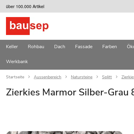
Zum
über 100.000 Artikel
Inhalt
springen
Keller
Rohbau
Dach
Fassade
Farben
Öko
Werkbank
Startseite
Aussenbereich
Natursteine
Splitt
Zierki
Zierkies Marmor Silber-Grau
Zum
Ende
der