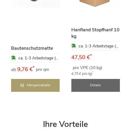
Hanfland Stopfhanf 10
kg
ca. 1-3 Arbeitstage (Mo-Fr)
Bautenschutzmatte
*
47,50 €
ca. 1-3 Arbeitstage (Mo-Fr)
pro VPE (10 kg)
*
9,76 €
ab
pro qm
*
4,75 €
pro kg
Mengenrabatte
Details
Ihre Vorteile