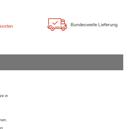
Bundesweite Lieferung
kosten
ze in
men.
en