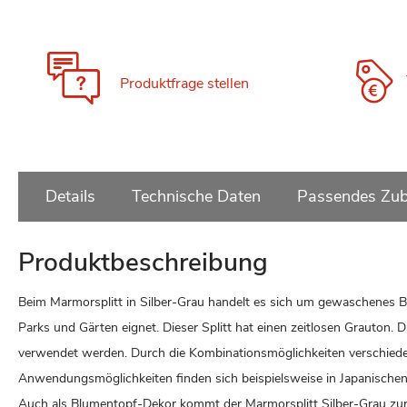
Zum
Anfang
der
Bildgalerie
Produktfrage stellen
springen
Details
Technische Daten
Passendes Zub
Produktbeschreibung
Beim Marmorsplitt in Silber-Grau handelt es sich um gewaschenes Br
Parks und Gärten eignet. Dieser Splitt hat einen zeitlosen Grauton.
verwendet werden. Durch die Kombinationsmöglichkeiten verschiedene
Anwendungsmöglichkeiten finden sich beispielsweise in Japanisch
Auch als Blumentopf-Dekor kommt der Marmorsplitt Silber-Grau zur