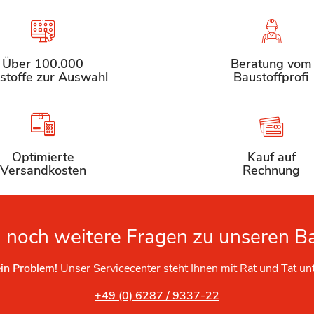
Über 100.000
Beratung vom
stoffe zur Auswahl
Baustoffprofi
Optimierte
Kauf auf
Versandkosten
Rechnung
 noch weitere Fragen zu unseren B
in Problem!
Unser Servicecenter steht Ihnen mit Rat und Tat un
+49 (0) 6287 / 9337-22