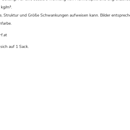
 kg/m³.
be, Struktur und Größe Schwankungen aufweisen kann. Bilder entsprech
nfarbe.
f.at
sich auf 1 Sack.