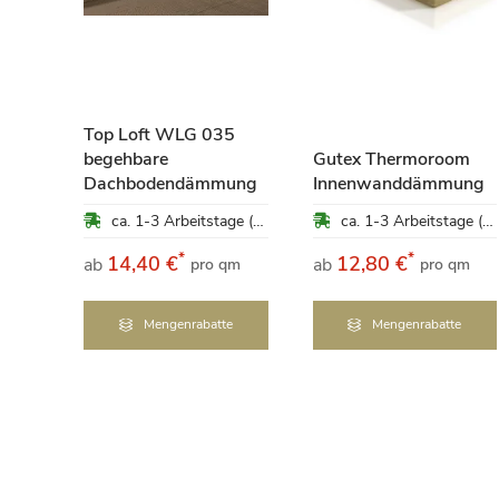
ung
Top Loft WLG 035
begehbare
Gutex Thermoroom
ca. 1-3 Arbeitstage (Mo-Fr)
Dachbodendämmung
Innenwanddämmung
ca. 1-3 Arbeitstage (Mo-Fr)
ca. 1-3 Arbeitstage (Mo-Fr)
*
*
14,40 €
12,80 €
ab
ab
pro qm
pro qm
e
Mengenrabatte
Mengenrabatte