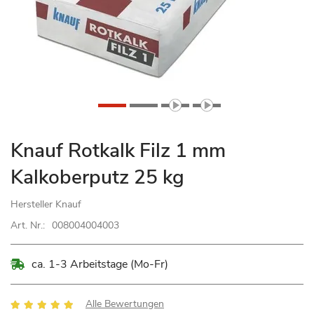
Zum
Knauf Rotkalk Filz 1 mm
Anfang
Kalkoberputz 25 kg
der
Bildgalerie
Hersteller
Knauf
springen
Art. Nr.:
008004004003
ca. 1-3 Arbeitstage (Mo-Fr)
Bewertung:
Alle Bewertungen