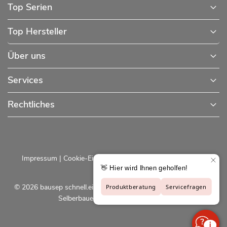
Top Serien
Top Hersteller
Über uns
Services
Rechtliches
Impressum
|
Cookie-Einstellungen
|
Datenschutzerklärung
© 2026 bausep schnell.einfach.preiswert - Baustoffe online für
Selberbauer und Profis |
bausep.de