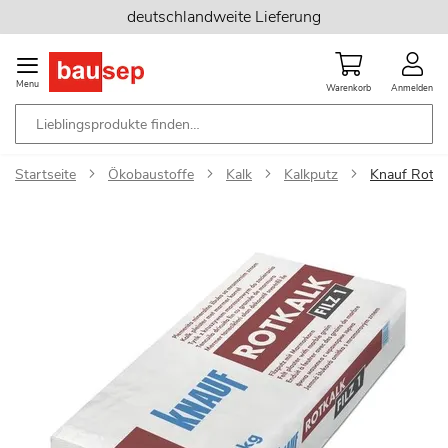
Zum
deutschlandweite Lieferung
Inhalt
springen
Menu
Warenkorb
Anmelden
Startseite
Ökobaustoffe
Kalk
Kalkputz
Knauf Rotka
Zum
Ende
der
Bildgalerie
springen