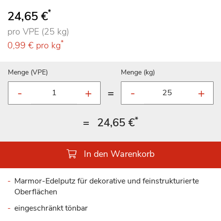
100
100
% of
*
24,65 €
pro VPE (25 kg)
*
0,99 €
pro kg
Menge (VPE)
Menge (kg)
=
*
=
24,65 €
In den Warenkorb
Marmor-Edelputz für dekorative und feinstrukturierte
Oberflächen
eingeschränkt tönbar