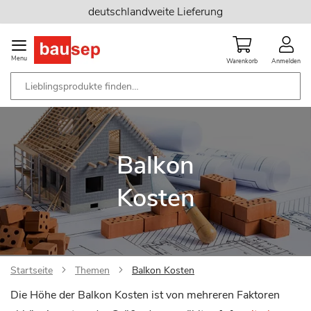
Zum
deutschlandweite Lieferung
Inhalt
springen
Menu
Warenkorb
Anmelden
Balkon
Kosten
Startseite
Themen
Balkon Kosten
Die Höhe der Balkon Kosten ist von mehreren Faktoren