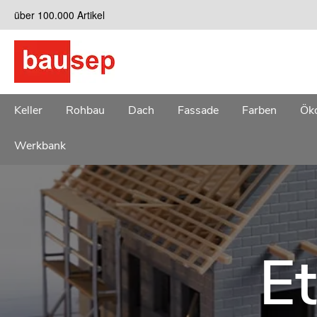
Zum
über 100.000 Artikel
Inhalt
springen
Keller
Rohbau
Dach
Fassade
Farben
Öko
Werkbank
Et