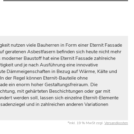
eit nutzen viele Bauherren in Form einer Eternit Fassade
ruf geratenen Asbestfasern befinden sich heute nicht mehr
s moderner Baustoff hat eine Eternit Fassade zahlreiche
stigkeit und je nach Ausführung eine innovative
r gute Dämmeigenschaften in Bezug auf Wärme, Kälte und
In der Regel können Eternit-Bauteile ohne
sade ein enorm hoher Gestaltungsfreiraum. Die
ichtung, mit gehärteten Beschichtungen oder gar mit
dert werden soll, lassen sich einzelne Eternit-Elemente
sadenziegel und in zahlreichen anderen Variationen
*inkl. 19 % MwSt zzgl.
Versandkosten