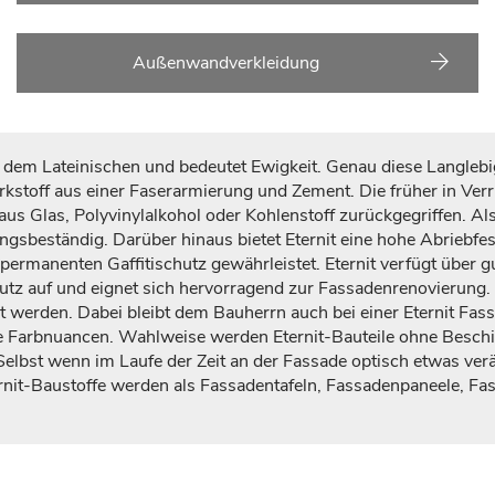
Außenwandverkleidung
em Lateinischen und bedeutet Ewigkeit. Genau diese Langlebigk
erkstoff aus einer Faserarmierung und Zement. Die früher in Ver
 aus Glas, Polyvinylalkohol oder Kohlenstoff zurückgegriffen. Al
rungsbeständig. Darüber hinaus bietet Eternit eine hohe Abriebfe
 permanenten Gaffitischutz gewährleistet. Eternit verfügt übe
mutz auf und eignet sich hervorragend zur Fassadenrenovierung. 
werden. Dabei bleibt dem Bauherrn auch bei einer Eternit Fas
ende Farbnuancen. Wahlweise werden Eternit-Bauteile ohne Besch
lbst wenn im Laufe der Zeit an der Fassade optisch etwas verän
rnit-Baustoffe werden als Fassadentafeln, Fassadenpaneele, Fas