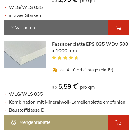
ab
pro qm
WLG/WLS 035
in zwei Stärken
2 Varianten
Fassadenplatte EPS 035 WDV 500
x 1000 mm
Bewertung:
89%
ca. 4-10 Arbeitstage (Mo-Fr)
*
5,59 €
ab
pro qm
WLG/WLS 035
Kombination mit Mineralwoll-Lamellenplatte empfohlen
Baustoffklasse E
Mengenrabatte