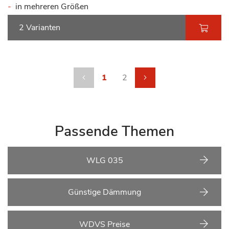
in mehreren Größen
2 Varianten
Seite
Seite
Zurück
Sie lesen gerade die Seite
Seite
Seite
weiter
1
2
Passende Themen
WLG 035
Günstige Dämmung
WDVS Preise