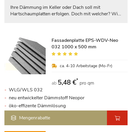
Ihre Dämmung im Keller oder Dach soll mit
Hartschaumplatten erfolgen. Doch mit welcher? Wir
unterstützen Sie bei der Entscheidungsfindung,
indem wir wichtige Merkmal vergleichen und durch
die Balkenfüllung anzeigen, welches Material bei
welchem Punkt die Nase vorn hat. Dadurch können
Fassadenplatte EPS-WDV-Neo
Sie schnell und effizient eine fundierte Entscheidung
032 1000 x 500 mm
treffen.
Bewertung:
98%
ca. 4-10 Arbeitstage (Mo-Fr)
*
5,48 €
ab
pro qm
WLG/WLS 032
neu entwickelter Dämmstoff Neopor
öko-effizente Dämmlösung
Mengenrabatte