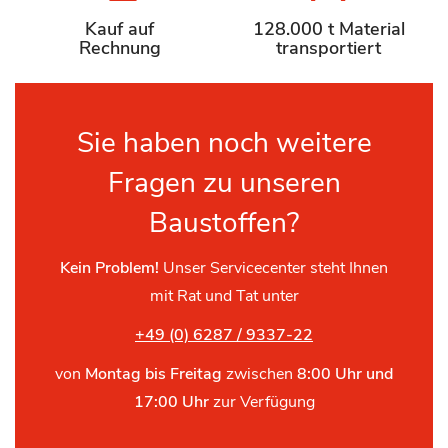
Kauf auf
128.000 t Material
Rechnung
transportiert
Sie haben noch weitere
Fragen zu unseren
Baustoffen?
Kein Problem!
Unser Servicecenter steht Ihnen
mit Rat und Tat unter
+49 (0) 6287 / 9337-22
von
Montag bis Freitag
zwischen
8:00 Uhr und
17:00 Uhr
zur Verfügung