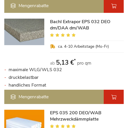
Mengenrabatte
Bachl Extrapor EPS 032 DEO
dm/DAA dm/WAB
Bewertung:
99%
ca. 4-10 Arbeitstage (Mo-Fr)
*
5,13 €
ab
pro qm
maximale WLG/WLS 032
druckbelastbar
handliches Format
Mengenrabatte
EPS 035 200 DEO/WAB
Mehrzweckdämmplatte
Bewertung: