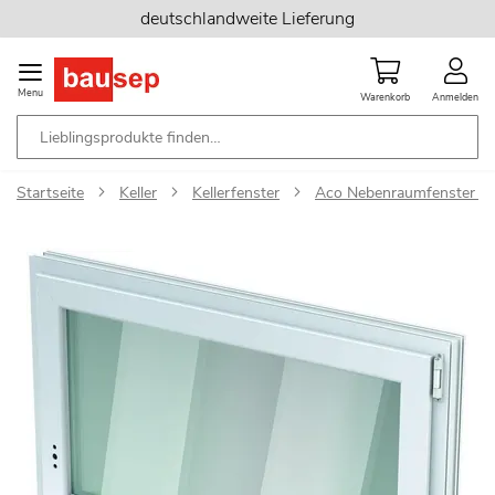
Zum
deutschlandweite Lieferung
Inhalt
springen
Menu
Warenkorb
Anmelden
Startseite
Keller
Kellerfenster
Aco Nebenraumfenster Dr
Zum
Ende
der
Bildgalerie
springen