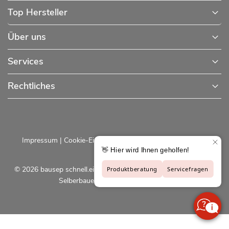
Top Hersteller
Über uns
Services
Rechtliches
Impressum
|
Cookie-Einstellungen
|
Datenschutzerklärung
© 2026 bausep schnell.einfach.preiswert - Baustoffe online für
Selberbauer und Profis |
bausep.de