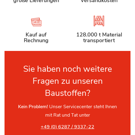
große Lieferungen
Versandkosten
Kauf auf
128.000 t Material
Rechnung
transportiert
Sie haben noch weitere
Fragen zu unseren
Baustoffen?
Kein Problem!
Unser Servicecenter steht Ihnen
mit Rat und Tat unter
+49 (0) 6287 / 9337-22