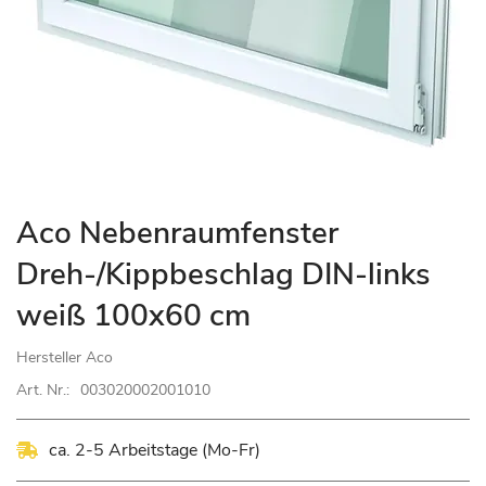
Zum
Aco Nebenraumfenster
Anfang
Dreh-/Kippbeschlag DIN-links
der
Bildgalerie
weiß 100x60 cm
springen
Hersteller
Aco
Art. Nr.:
003020002001010
ca. 2-5 Arbeitstage (Mo-Fr)