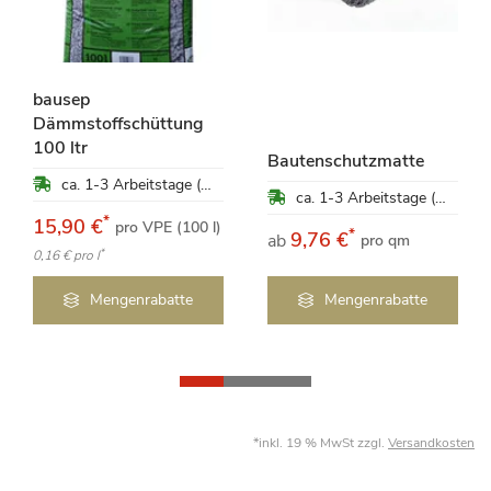
bausep
Dämmstoffschüttung
100 ltr
Bautenschutzmatte
ca. 1-3 Arbeitstage (Mo-Fr)
ca. 1-3 Arbeitstage (Mo-Fr)
*
15,90 €
pro VPE (100 l)
*
9,76 €
ab
pro qm
*
0,16 €
pro l
Mengenrabatte
Mengenrabatte
*inkl. 19 % MwSt zzgl.
Versandkosten