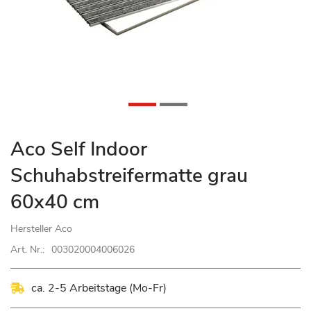
Zum
Aco Self Indoor
Anfang
Schuhabstreifermatte grau
der
Bildgalerie
60x40 cm
springen
Hersteller
Aco
Art. Nr.:
003020004006026
ca. 2-5 Arbeitstage (Mo-Fr)