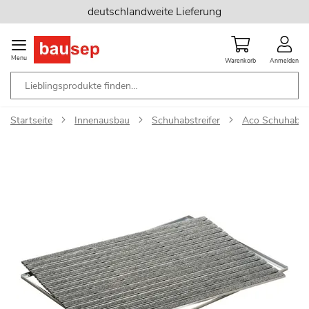
Zum
deutschlandweite Lieferung
Inhalt
springen
Menu
Warenkorb
Anmelden
Startseite
Innenausbau
Schuhabstreifer
Aco Schuhabstr
Zum
Ende
der
Bildgalerie
springen