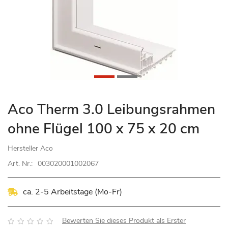
Zum
Aco Therm 3.0 Leibungsrahmen
Anfang
ohne Flügel 100 x 75 x 20 cm
der
Bildgalerie
Hersteller
Aco
springen
Art. Nr.:
003020001002067
ca. 2-5 Arbeitstage (Mo-Fr)
Bewertung:
Bewerten Sie dieses Produkt als Erster