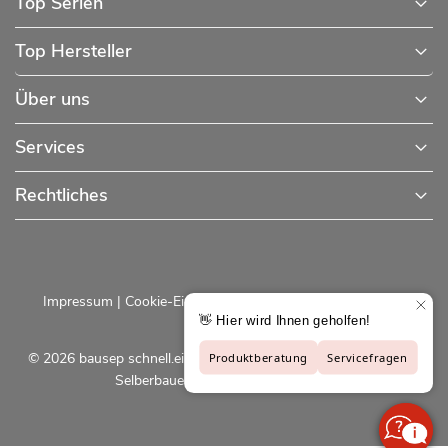
Top Serien
Top Hersteller
Über uns
Services
Rechtliches
Impressum
|
Cookie-Einstellungen
|
Datenschutzerklärung
© 2026 bausep schnell.einfach.preiswert - Baustoffe online für
Selberbauer und Profis |
bausep.de