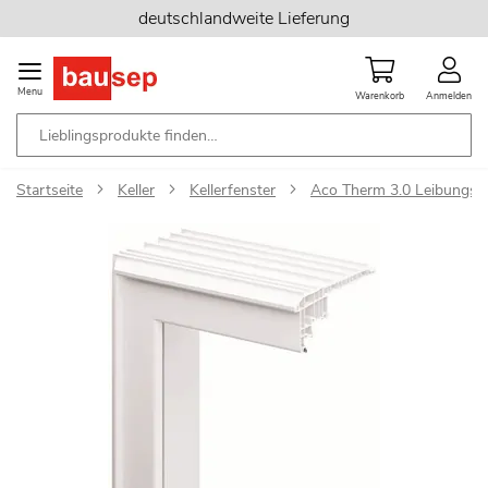
Zum
deutschlandweite Lieferung
Inhalt
springen
Menu
Warenkorb
Anmelden
Startseite
Keller
Kellerfenster
Aco Therm 3.0 Leibungsr
Zum
Ende
der
Bildgalerie
springen