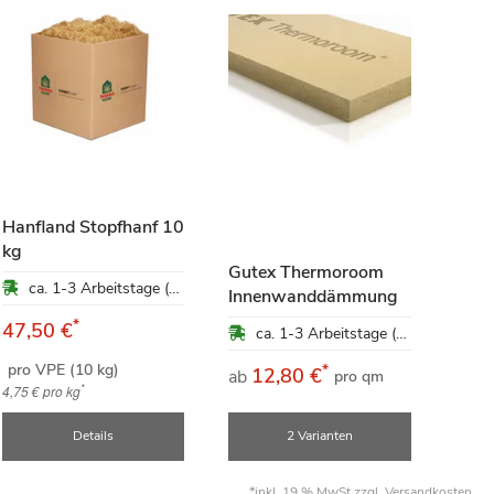
Hanfland Stopfhanf 10
Top 
kg
Gutex Thermoroom
bege
ca. 1-3 Arbeitstage (Mo-Fr)
Innenwanddämmung
Dac
*
47,50 €
ca. 1-3 Arbeitstage (Mo-Fr)
pro VPE (10 kg)
*
12,80 €
1
ab
ab
pro qm
*
4,75 €
pro kg
Details
2 Varianten
*inkl. 19 % MwSt zzgl.
Versandkosten