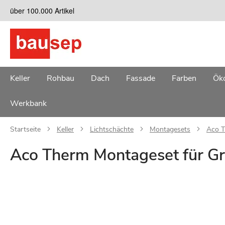
Zum
über 100.000 Artikel
Inhalt
springen
Keller
Rohbau
Dach
Fassade
Farben
Öko
Werkbank
Startseite
Keller
Lichtschächte
Montagesets
Aco T
Aco Therm Montageset für Gr
Zum
Ende
der