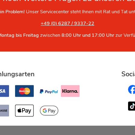
in Problem!
Unser Servicecenter steht Ihnen mit Rat und Tat un
+49 (0) 6287 / 9337-22
Montag bis Freitag
zwischen
8:00 Uhr und 17:00 Uhr
zur Verf
hlungsarten
Soci