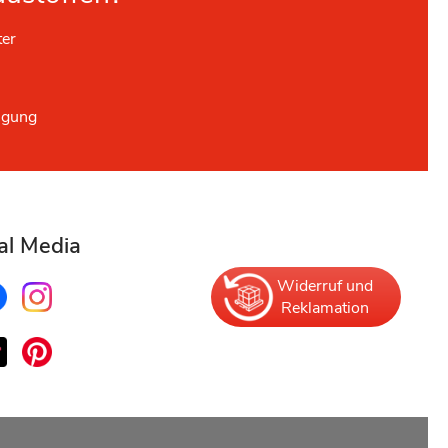
ter
ügung
al Media
Widerruf und
Reklamation