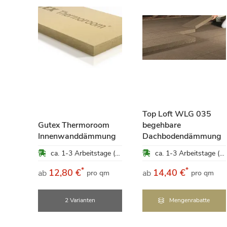
nf 10
Top Loft WLG 035
Gutex Thermoroom
begehbare
ca. 1-3 Arbeitstage (Mo-Fr)
Innenwanddämmung
Dachbodendämmung
ca. 1-3 Arbeitstage (Mo-Fr)
ca. 1-3 Arbeitstage (Mo-Fr)
*
*
12,80 €
14,40 €
ab
ab
pro qm
pro qm
2 Varianten
Mengenrabatte