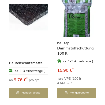
bausep
Dämmstoffschüttung
100 ltr
ca. 1-3 Arbeitstage (Mo-Fr)
Bautenschutzmatte
*
15,90 €
ca. 1-3 Arbeitstage (Mo-Fr)
pro VPE (100 l)
*
9,76 €
ab
pro qm
*
0,16 €
pro l
Mengenrabatte
Mengenrabatte