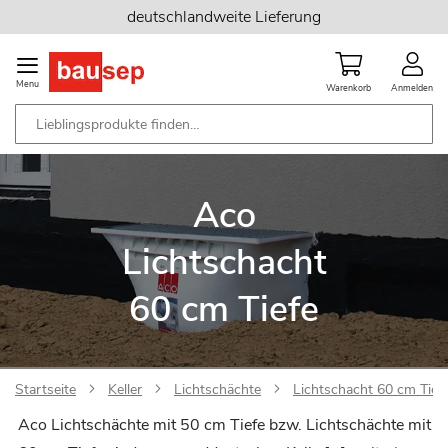
Zum
deutschlandweite Lieferung
Inhalt
springen
Menu
Warenkorb
Anmelden
Aco
Lichtschacht
60 cm Tiefe
Startseite
Keller
Lichtschächte
Lichtschacht 60 cm Tief
Aco Lichtschächte mit 50 cm Tiefe bzw. Lichtschächte mit