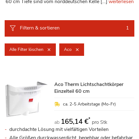
60 cm Tiefe sind vom norddeutschen Kelle [...]
weiterlesen
Filtern & sortieren
1
Alle Filter löschen
Aco
Aco Therm Lichtschachtkörper
Einzelteil 60 cm
ca. 2-5 Arbeitstage (Mo-Fr)
*
165,14 €
ab
pro Stk
durchdachte Lösung mit vielfältigen Vorteilen
Alle Größen durckwasserdicht, begehbar oder befahrbar