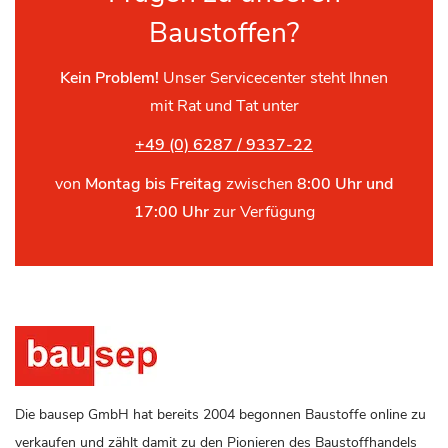
Baustoffen?
Kein Problem!
Unser Servicecenter steht Ihnen
mit Rat und Tat unter
+49 (0) 6287 / 9337-22
von
Montag bis Freitag
zwischen
8:00 Uhr und
17:00 Uhr
zur Verfügung
Die bausep GmbH hat bereits 2004 begonnen Baustoffe online zu
verkaufen und zählt damit zu den Pionieren des Baustoffhandels