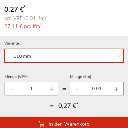
100
100
% of
*
0,27 €
pro VPE (0,01 lfm)
*
27,11 €
pro lfm
Variante
Menge (VPE)
Menge (lfm)
=
*
=
0,27 €
In den Warenkorb