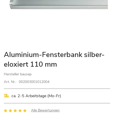
Zum
Aluminium-Fensterbank silber-
Anfang
eloxiert 110 mm
der
Bildgalerie
Hersteller
bausep
springen
Art. Nr.:
002003001012004
ca. 2-5 Arbeitstage (Mo-Fr)
Bewertung:
Alle Bewertungen