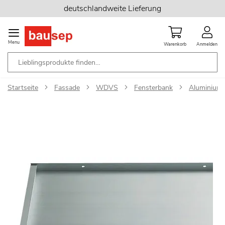
Zum
deutschlandweite Lieferung
Inhalt
springen
Menu
Warenkorb
Anmelden
Startseite
Fassade
WDVS
Fensterbank
Aluminium-F
Zum
Ende
der
Bildgalerie
springen