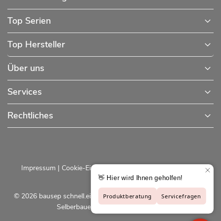
Top Serien
Top Hersteller
Über uns
Services
Rechtliches
Impressum
|
Cookie-Einstellungen
|
Datenschutzerklärung
© 2026 bausep schnell.einfach.preiswert - Baustoffe online für
Selberbauer und Profis |
bausep.de