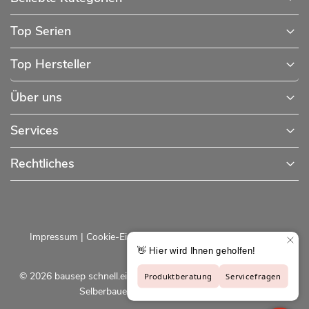
Top Serien
Top Hersteller
Über uns
Services
Rechtliches
Impressum
|
Cookie-Einstellungen
|
Datenschutzerklärung
© 2026 bausep schnell.einfach.preiswert - Baustoffe online für
Selberbauer und Profis |
bausep.de