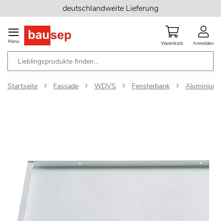
Zum
deutschlandweite Lieferung
Inhalt
springen
Menu
Warenkorb
Anmelden
Startseite
Fassade
WDVS
Fensterbank
Aluminium-
Zum
Ende
der
Bildgalerie
springen