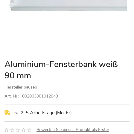
Zum
Aluminium-Fensterbank weiß
Anfang
90 mm
der
Bildgalerie
Hersteller
bausep
springen
Art. Nr.:
002003001012043
ca. 2-5 Arbeitstage (Mo-Fr)
Bewertung:
Bewerten Sie dieses Produkt als Erster