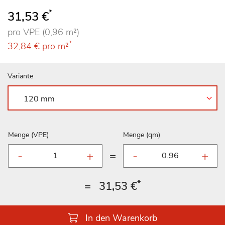
100
100
% of
*
31,53 €
pro VPE (0,96 m²)
*
32,84 €
pro m²
Variante
Menge (VPE)
Menge (qm)
=
*
=
31,53 €
In den Warenkorb