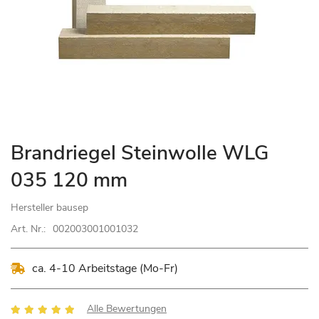
Zum
Brandriegel Steinwolle WLG
Anfang
035 120 mm
der
Bildgalerie
Hersteller
bausep
springen
Art. Nr.:
002003001001032
ca. 4-10 Arbeitstage (Mo-Fr)
Bewertung:
Alle Bewertungen