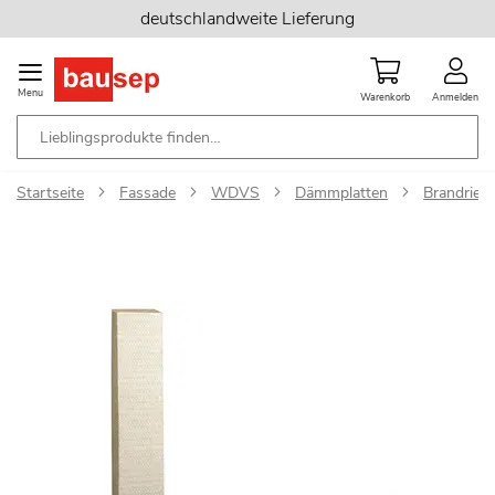
Zum
deutschlandweite Lieferung
Inhalt
springen
Menu
Warenkorb
Anmelden
Startseite
Fassade
WDVS
Dämmplatten
Brandrieg
Zum
Ende
der
Bildgalerie
springen