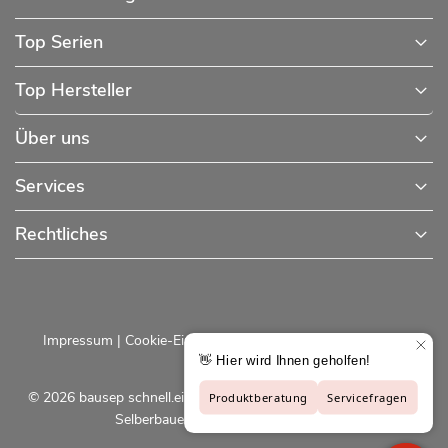
Top Serien
Top Hersteller
Über uns
Services
Rechtliches
Impressum
|
Cookie-Einstellungen
|
Datenschutzerklärung
© 2026 bausep schnell.einfach.preiswert - Baustoffe online für
Selberbauer und Profis |
bausep.de