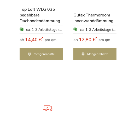
nf 10
Top Loft WLG 035
begehbare
Gutex Thermoroom
ca. 1-3 Arbeitstage (Mo-Fr)
Dachbodendämmung
Innenwanddämmung
ca. 1-3 Arbeitstage (Mo-Fr)
ca. 1-3 Arbeitstage (Mo-Fr)
*
*
14,40 €
12,80 €
ab
ab
pro qm
pro qm
Mengenrabatte
Mengenrabatte