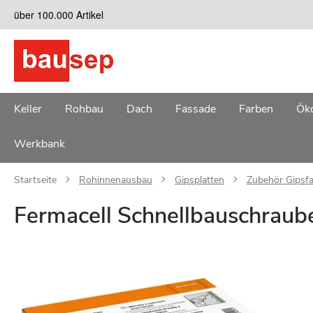
Zum
über 100.000 Artikel
Inhalt
springen
Keller
Rohbau
Dach
Fassade
Farben
Öko
Werkbank
Startseite
Rohinnenausbau
Gipsplatten
Zubehör Gipsfa
Fermacell Schnellbauschraube
Zum
Ende
der