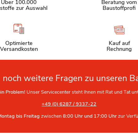
Über 100.000
Beratung vom
stoffe zur Auswahl
Baustoffprofi
Optimierte
Kauf auf
Versandkosten
Rechnung
 noch weitere Fragen zu unseren B
in Problem!
Unser Servicecenter steht Ihnen mit Rat und Tat un
+49 (0) 6287 / 9337-22
Montag bis Freitag
zwischen
8:00 Uhr und 17:00 Uhr
zur Verf