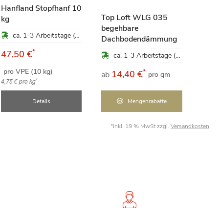
Hanfland Stopfhanf 10
Top Loft WLG 035
kg
begehbare
Gut
ca. 1-3 Arbeitstage (Mo-Fr)
Dachbodendämmung
Inn
*
47,50 €
ca. 1-3 Arbeitstage (Mo-Fr)
pro VPE (10 kg)
*
14,40 €
1
ab
ab
pro qm
*
4,75 €
pro kg
Details
Mengenrabatte
*inkl. 19 % MwSt zzgl.
Versandkosten