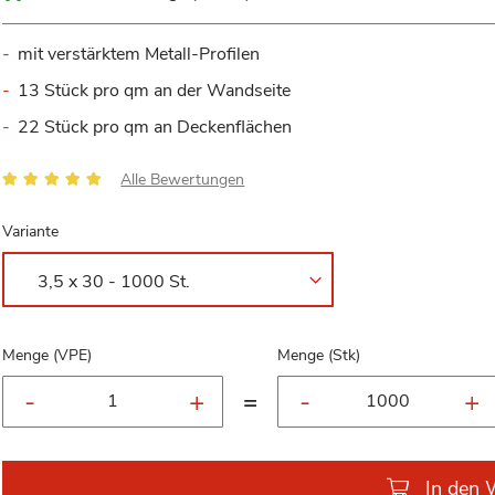
mit verstärktem Metall-Profilen
13 Stück pro qm an der Wandseite
22 Stück pro qm an Deckenflächen
Bewertung:
Alle Bewertungen
100
100
% of
Variante
Menge (VPE)
Menge (Stk)
=
In den 