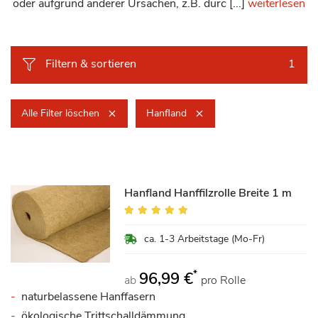
oder aufgrund anderer Ursachen, z.B. durc [...]
weiterlesen
Filtern & sortieren
1
Alle Filter löschen
Hanfland
Hanfland Hanffilzrolle Breite 1 m
Bewertung:
94%
ca. 1-3 Arbeitstage (Mo-Fr)
*
96,99 €
ab
pro Rolle
naturbelassene Hanffasern
ökologische Trittschalldämmung