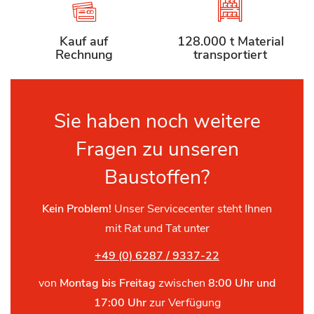
Kauf auf
128.000 t Material
Rechnung
transportiert
Sie haben noch weitere
Fragen zu unseren
Baustoffen?
Kein Problem!
Unser Servicecenter steht Ihnen
mit Rat und Tat unter
+49 (0) 6287 / 9337-22
von
Montag bis Freitag
zwischen
8:00 Uhr und
17:00 Uhr
zur Verfügung