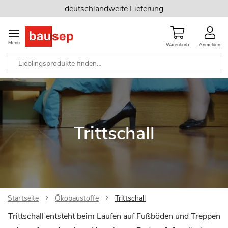
Zum
deutschlandweite Lieferung
Inhalt
springen
Menu
Warenkorb
Anmelden
Trittschall
Startseite
Ökobaustoffe
Trittschall
Trittschall entsteht beim Laufen auf Fußböden und Treppen