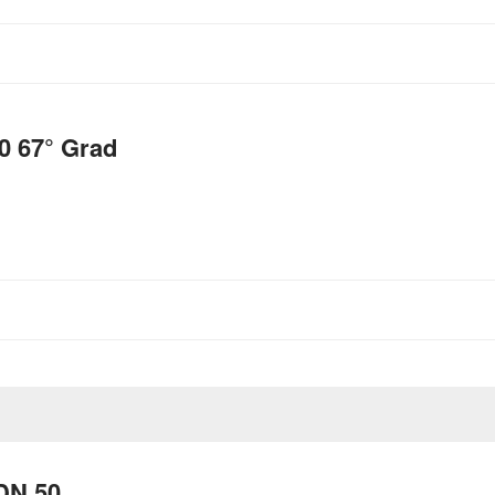
0 67° Grad
DN 50