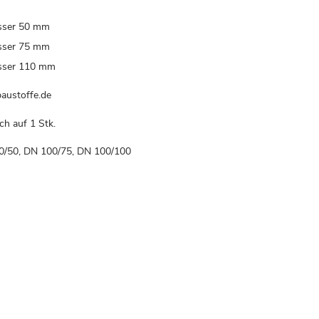
sser 50 mm
sser 75 mm
sser 110 mm
austoffe.de
ch auf 1 Stk.
00/50, DN 100/75, DN 100/100