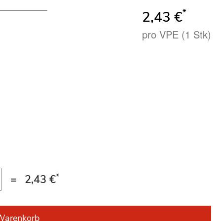
*
2,43 €
pro VPE (1 Stk)
*
=
2,43 €
Warenkorb