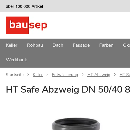
Zum
über 100.000 Artikel
Inhalt
springen
Keller
Rohbau
Dach
Fassade
Farben
Öko
Werkbank
Startseite
Keller
Entwässerung
HT-Abzweig
HT Sa
HT Safe Abzweig DN 50/40 8
Zum
Ende
der