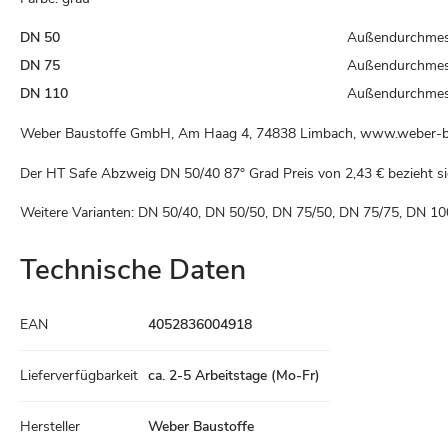
DN 50
Außendurchme
DN 75
Außendurchme
DN 110
Außendurchme
Weber Baustoffe GmbH, Am Haag 4, 74838 Limbach, www.weber-b
Der HT Safe Abzweig DN 50/40 87° Grad Preis von
2,43 €
bezieht si
Weitere Varianten: DN 50/40, DN 50/50, DN 75/50, DN 75/75, DN 1
Technische Daten
Technische
EAN
4052836004918
Daten
Lieferverfügbarkeit
ca. 2-5 Arbeitstage (Mo-Fr)
Hersteller
Weber Baustoffe