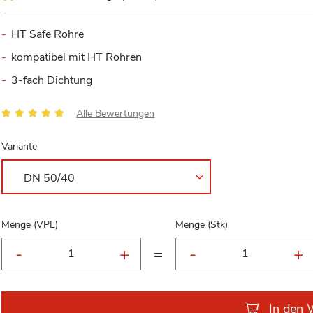
HT Safe Rohre
kompatibel mit HT Rohren
3-fach Dichtung
Bewertung:
Alle Bewertungen
100
100
% of
Variante
Menge (VPE)
Menge (Stk)
=
In den 