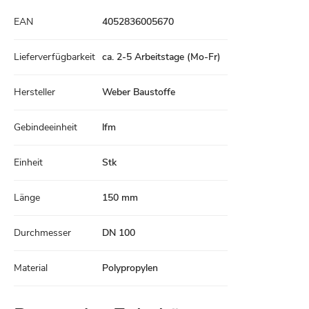
Technische
EAN
4052836005670
Daten
Lieferverfügbarkeit
ca. 2-5 Arbeitstage (Mo-Fr)
Hersteller
Weber Baustoffe
Gebindeeinheit
lfm
Einheit
Stk
Länge
150 mm
Durchmesser
DN 100
Material
Polypropylen