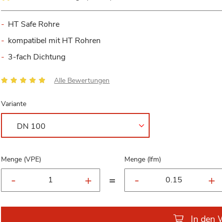
HT Safe Rohre
kompatibel mit HT Rohren
3-fach Dichtung
Bewertung:
Alle Bewertungen
100
100
% of
Variante
Menge (VPE)
Menge (lfm)
=
In den 