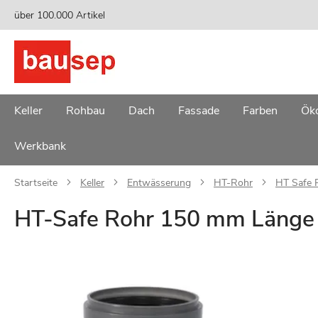
Zum
über 100.000 Artikel
Inhalt
springen
Keller
Rohbau
Dach
Fassade
Farben
Öko
Werkbank
Startseite
Keller
Entwässerung
HT-Rohr
HT Safe 
HT-Safe Rohr 150 mm Läng
Zum
Ende
der