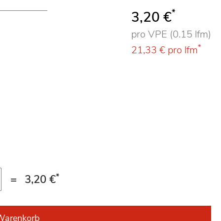
*
3,20 €
pro VPE (0.15 lfm)
*
21,33 €
pro lfm
*
=
3,20 €
Warenkorb