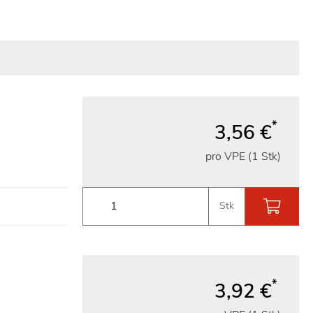
*
3,56 €
pro VPE (1 Stk)
Stk
*
3,92 €