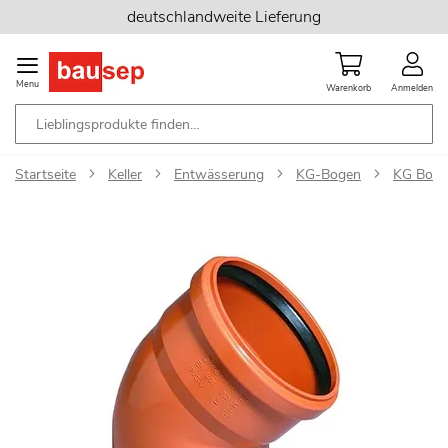
Zum
deutschlandweite Lieferung
Inhalt
springen
Menu
Warenkorb
Anmelden
Startseite
Keller
Entwässerung
KG-Bogen
KG Boge
Zum
Ende
der
Bildgalerie
springen