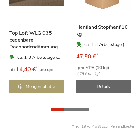
Hanfland Stopfhanf 10
Top Loft WLG 035
kg
begehbare
ca. 1-3 Arbeitstage (Mo-Fr)
Dachbodendämmung
*
47,50 €
ca. 1-3 Arbeitstage (Mo-Fr)
pro VPE (10 kg)
*
14,40 €
ab
pro qm
*
4,75 €
pro kg
Mengenrabatte
Details
*inkl. 19 % MwSt zzgl.
Versandkosten