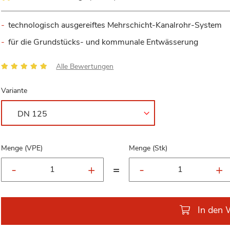
technologisch ausgereiftes Mehrschicht-Kanalrohr-System
für die Grundstücks- und kommunale Entwässerung
Bewertung:
Alle Bewertungen
96
100
% of
Variante
Menge (VPE)
Menge (Stk)
=
In den 