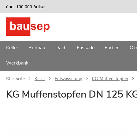
Zum
über 100.000 Artikel
Inhalt
springen
Keller
Rohbau
Dach
Fassade
Farben
Öko
Werkbank
Startseite
Keller
Entwässerung
KG-Muffenstopfen
KG Muffenstopfen DN 125 K
Zum
Ende
der