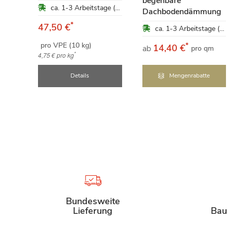
begehbare
ca. 1-3 Arbeitstage (Mo-Fr)
te
Dachbodendämmung
*
47,50 €
ca. 1-3 Arbeitstage (Mo-Fr)
ca. 1-3 Arbeitstage (Mo-Fr)
pro VPE (10 kg)
*
14,40 €
ab
pro qm
*
4,75 €
pro kg
e
Details
Mengenrabatte
Bundesweite
Lieferung
Bau