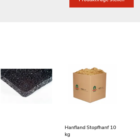
Hanfland Stopfhanf 10
Top 
kg