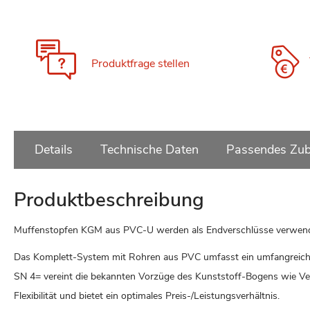
Zum
Anfang
der
Bildgalerie
Produktfrage stellen
springen
Details
Technische Daten
Passendes Zub
Produktbeschreibung
Muffenstopfen KGM aus PVC-U werden als Endverschlüsse verwendet.
Das Komplett-System mit Rohren aus PVC umfasst ein umfangreic
SN 4= vereint die bekannten Vorzüge des Kunststoff-Bogens wie Verleg
Flexibilität und bietet ein optimales Preis-/Leistungsverhältnis.