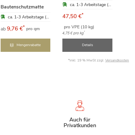
bege
ca. 1-3 Arbeitstage (Mo-Fr)
Bautenschutzmatte
Dac
*
47,50 €
ca. 1-3 Arbeitstage (Mo-Fr)
pro VPE (10 kg)
*
9,76 €
1
ab
ab
pro qm
*
4,75 €
pro kg
Mengenrabatte
Details
*inkl. 19 % MwSt zzgl.
Versandkosten
Auch für
Privatkunden