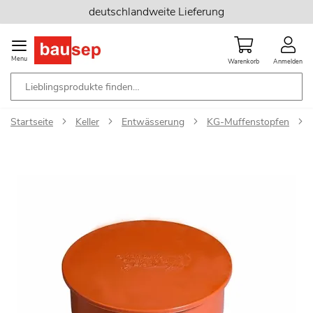
Zum
deutschlandweite Lieferung
Inhalt
springen
Menu
Warenkorb
Anmelden
Startseite
Keller
Entwässerung
KG-Muffenstopfen
Zum
Ende
der
Bildgalerie
springen