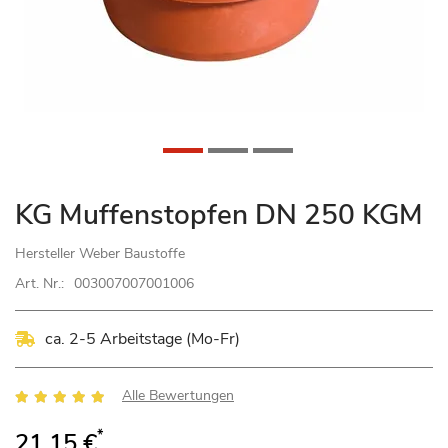
Zum
KG Muffenstopfen DN 250 KGM
Anfang
der
Hersteller
Weber Baustoffe
Bildgalerie
Art. Nr.:
003007007001006
springen
ca. 2-5 Arbeitstage (Mo-Fr)
Bewertung:
Alle Bewertungen
96
100
% of
*
21,15 €