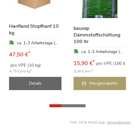
Hanfland Stopfhanf 10
bausep
kg
Dämmstoffschüttung
100 ltr
ca. 1-3 Arbeitstage (Mo-Fr)
ca. 1-3 Arbeitstage (Mo-Fr)
*
47,50 €
*
15,90 €
pro VPE (100 l)
pro VPE (10 kg)
*
*
4,75 €
pro kg
0,16 €
pro l
Details
Mengenrabatte
*inkl. 19 % MwSt zzgl.
Versandkosten