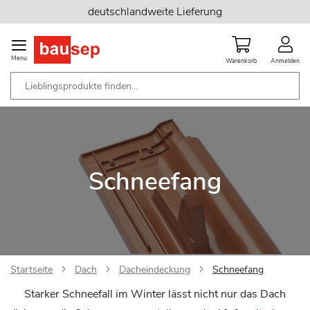
Zum
deutschlandweite Lieferung
Inhalt
springen
Menu
Warenkorb
Anmelden
Schneefang
Startseite
Dach
Dacheindeckung
Schneefang
Starker Schneefall im Winter lässt nicht nur das Dach