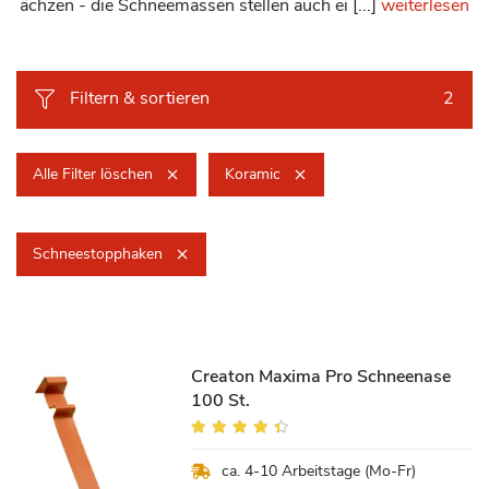
ächzen - die Schneemassen stellen auch ei [...]
weiterlesen
Filtern & sortieren
2
Alle Filter löschen
Koramic
Schneestopphaken
Creaton Maxima Pro Schneenase
100 St.
Bewertung:
85%
ca. 4-10 Arbeitstage (Mo-Fr)