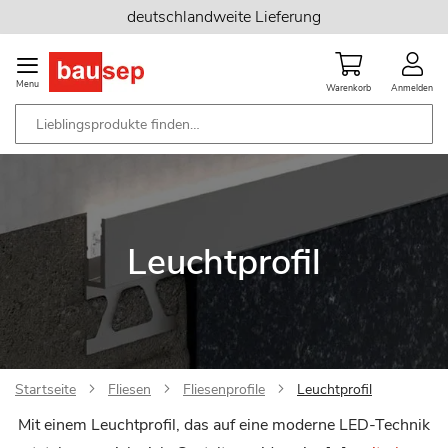
Zum
deutschlandweite Lieferung
Inhalt
springen
Menu
Warenkorb
Anmelden
Leuchtprofil
Startseite
Fliesen
Fliesenprofile
Leuchtprofil
Mit einem Leuchtprofil, das auf eine moderne LED-Technik