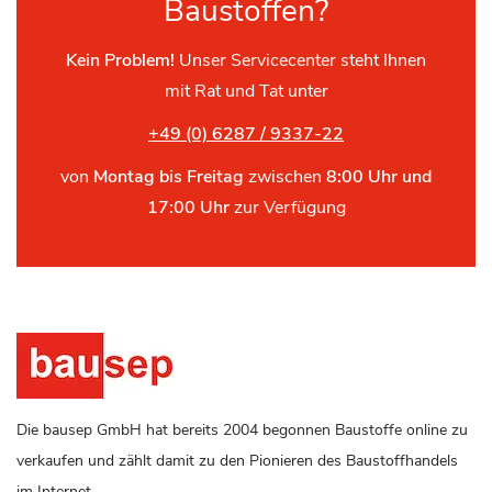
Baustoffen?
Kein Problem!
Unser Servicecenter steht Ihnen
mit Rat und Tat unter
+49 (0) 6287 / 9337-22
von
Montag bis Freitag
zwischen
8:00 Uhr und
17:00 Uhr
zur Verfügung
Die bausep GmbH hat bereits 2004 begonnen Baustoffe online zu
verkaufen und zählt damit zu den Pionieren des Baustoffhandels
im Internet.