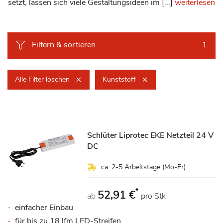
setzt, lassen sich viele Gestaltungsideen im [...]
weiterlesen
Filtern & sortieren
1
Alle Filter löschen
Kunststoff
Schlüter Liprotec EKE Netzteil 24 V
DC
ca. 2-5 Arbeitstage (Mo-Fr)
*
52,91 €
ab
pro Stk
einfacher Einbau
für bis zu 18 lfm LED-Streifen