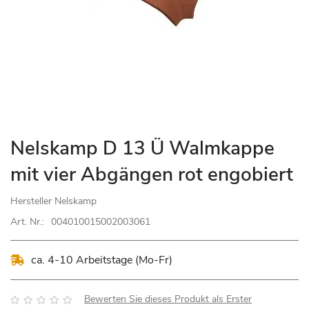
Zum
Nelskamp D 13 Ü Walmkappe
Anfang
mit vier Abgängen rot engobiert
der
Bildgalerie
Hersteller
Nelskamp
springen
Art. Nr.:
004010015002003061
ca. 4-10 Arbeitstage (Mo-Fr)
Bewertung:
Bewerten Sie dieses Produkt als Erster