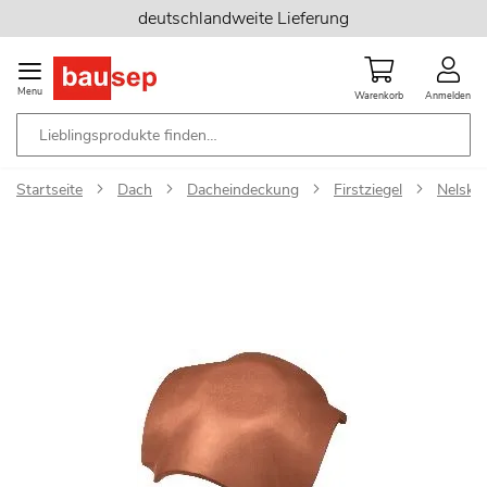
Zum
deutschlandweite Lieferung
Inhalt
springen
Menu
Warenkorb
Anmelden
Startseite
Dach
Dacheindeckung
Firstziegel
Nelska
Zum
Ende
der
Bildgalerie
springen