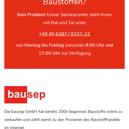
Baustoffen?
Kein Problem!
Unser Servicecenter steht Ihnen
mit Rat und Tat unter
+49 (0) 6287 / 9337-22
von
Montag bis Freitag
zwischen
8:00 Uhr und
17:00 Uhr
zur Verfügung
Die bausep GmbH hat bereits 2004 begonnen Baustoffe online zu
verkaufen und zählt damit zu den Pionieren des Baustoffhandels
im Internet.