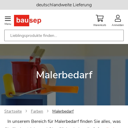
Zum
deutschlandweite Lieferung
Inhalt
springen
Menu
Warenkorb
Anmelden
Malerbedarf
Startseite
Farben
Malerbedarf
In unserem Bereich für Malerbedarf finden Sie alles, was