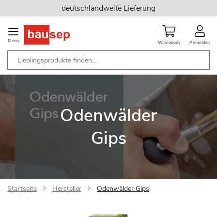
Zum
deutschlandweite Lieferung
Inhalt
springen
Menu
Warenkorb
Anmelden
Odenwälder
Gips
Startseite
Hersteller
Odenwälder Gips