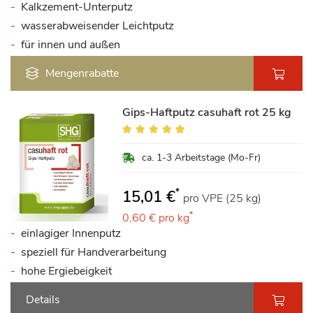
Kalkzement-Unterputz
wasserabweisender Leichtputz
für innen und außen
Mengenrabatte
Gips-Haftputz casuhaft rot 25 kg
Bewertung:
100%
ca. 1-3 Arbeitstage (Mo-Fr)
*
15,01 €
pro VPE (25 kg)
*
0,60 €
pro kg
einlagiger Innenputz
speziell für Handverarbeitung
hohe Ergiebeigkeit
Details