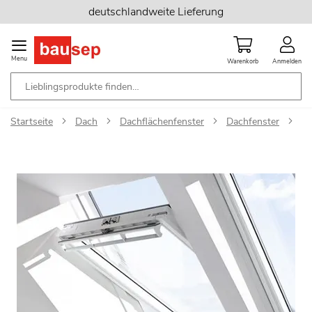
Zum
deutschlandweite Lieferung
Inhalt
springen
Menu
Warenkorb
Anmelden
Startseite
Dach
Dachflächenfenster
Dachfenster
Ve
Zum
Ende
der
Bildgalerie
springen