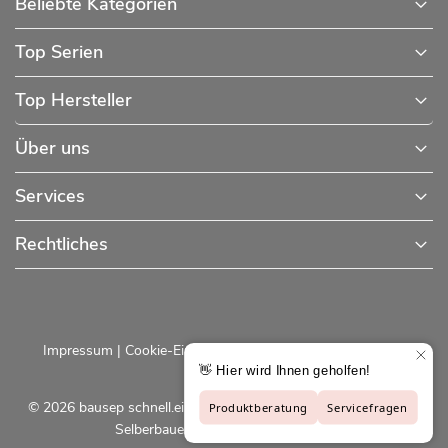
Beliebte Kategorien
Top Serien
Top Hersteller
Über uns
Services
Rechtliches
Impressum
|
Cookie-Einstellungen
|
Datenschutzerklärung
© 2026 bausep schnell.einfach.preiswert - Baustoffe online für
Selberbauer und Profis |
bausep.de