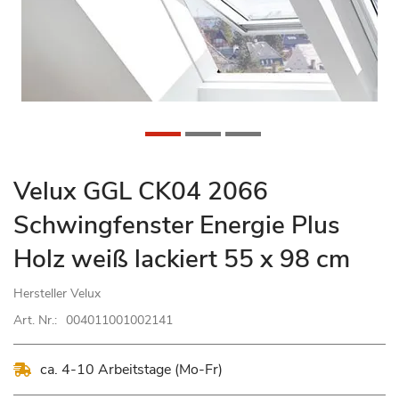
Zum
Velux GGL CK04 2066
Anfang
Schwingfenster Energie Plus
der
Bildgalerie
Holz weiß lackiert 55 x 98 cm
springen
Hersteller
Velux
Art. Nr.:
004011001002141
ca. 4-10 Arbeitstage (Mo-Fr)