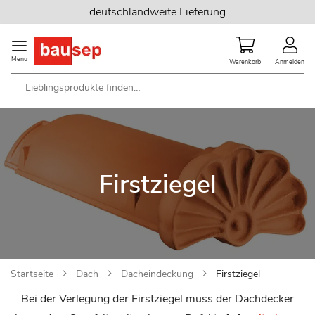
Zum
deutschlandweite Lieferung
Inhalt
springen
Menu
Warenkorb
Anmelden
Firstziegel
Startseite
Dach
Dacheindeckung
Firstziegel
Bei der Verlegung der Firstziegel muss der Dachdecker