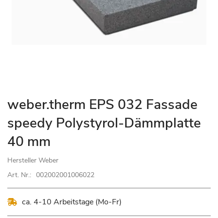
Zum
weber.therm EPS 032 Fassade
Anfang
speedy Polystyrol-Dämmplatte
der
Bildgalerie
40 mm
springen
Hersteller
Weber
Art. Nr.:
002002001006022
ca. 4-10 Arbeitstage (Mo-Fr)