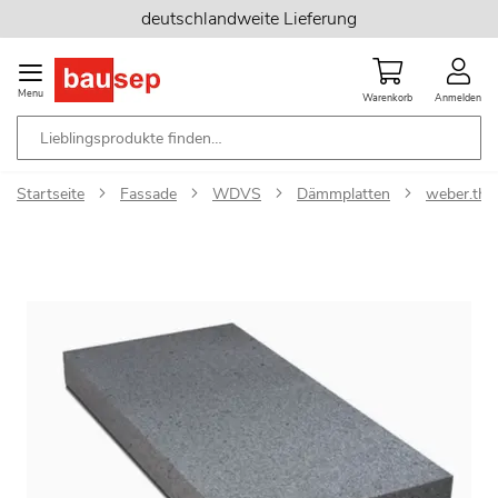
Zum
deutschlandweite Lieferung
Inhalt
springen
Menu
Warenkorb
Anmelden
Startseite
Fassade
WDVS
Dämmplatten
weber.the
Zum
Ende
der
Bildgalerie
springen