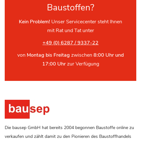
Baustoffen?
Kein Problem!
Unser Servicecenter steht Ihnen
mit Rat und Tat unter
+49 (0) 6287 / 9337-22
von
Montag bis Freitag
zwischen
8:00 Uhr und
17:00 Uhr
zur Verfügung
Die bausep GmbH hat bereits 2004 begonnen Baustoffe online zu
verkaufen und zählt damit zu den Pionieren des Baustoffhandels