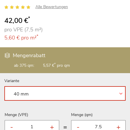
Bewertung:
Alle Bewertungen
100
100
% of
*
42,00 €
pro VPE (7,5 m²)
*
5,60 €
pro m²
Mengenrabatt
*
ab 375 qm:
5,57 €
pro qm
Variante
Menge (VPE)
Menge (qm)
=