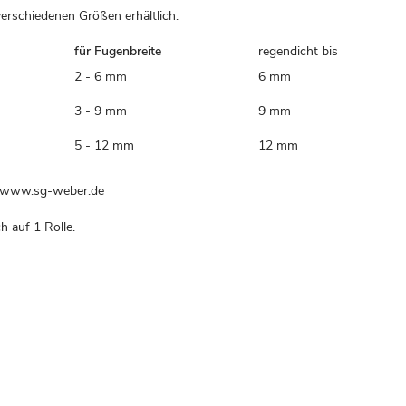
erschiedenen Größen erhältlich.
für Fugenbreite
regendicht bis
2 - 6 mm
6 mm
3 - 9 mm
9 mm
5 - 12 mm
12 mm
, www.sg-weber.de
h auf 1 Rolle.