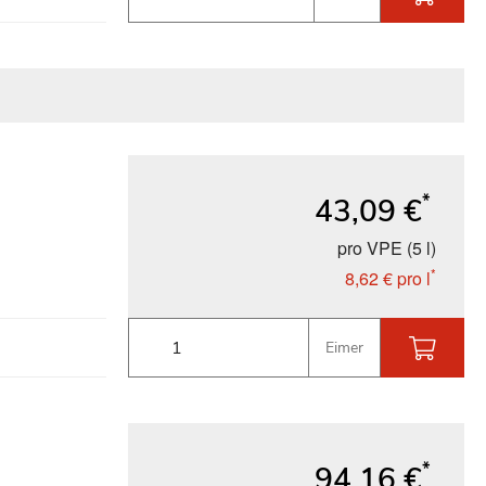
*
43,09 €
pro VPE (5 l)
*
8,62 €
pro l
Eimer
*
94,16 €