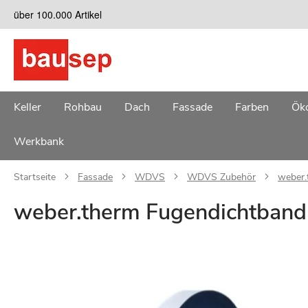
Zum
über 100.000 Artikel
Inhalt
springen
Keller
Rohbau
Dach
Fassade
Farben
Öko
Werkbank
Startseite
Fassade
WDVS
WDVS Zubehör
weber.
weber.therm Fugendichtband
Zum
Ende
der