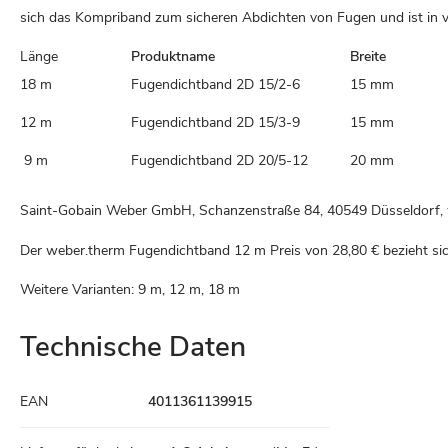
sich das Kompriband zum sicheren Abdichten von Fugen und ist in v
Länge
Produktname
Breite
18 m
Fugendichtband 2D 15/2-6
15 mm
12 m
Fugendichtband 2D 15/3-9
15 mm
9 m
Fugendichtband 2D 20/5-12
20 mm
Saint-Gobain Weber GmbH, Schanzenstraße 84, 40549 Düsseldorf
Der weber.therm Fugendichtband 12 m Preis von
28,80 €
bezieht sic
Weitere Varianten: 9 m, 12 m, 18 m
Technische Daten
Technische
EAN
4011361139915
Daten