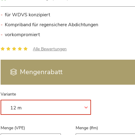
für WDVS konzipiert
Kompriband für regensichere Abdichtungen
vorkompromiert
Bewertung:
Alle Bewertungen
100
100
% of
Mengenrabatt
Variante
Menge (VPE)
Menge (lfm)