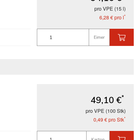
pro VPE (15 l)
*
6,28 €
pro l
Eimer
*
49,10 €
pro VPE (100 Stk)
*
0,49 €
pro Stk
Karton