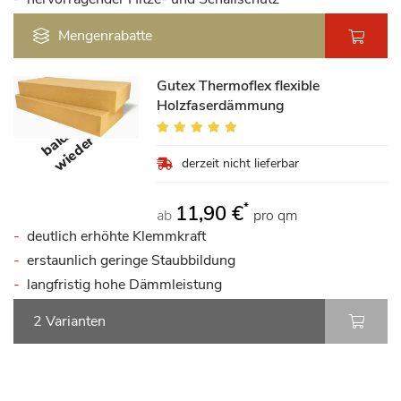
Mengenrabatte
Gutex Thermoflex flexible
Holzfaserdämmung
Bewertung:
a
b
a
l
d
w
i
e
d
e
r
d
97%
derzeit nicht lieferbar
*
11,90 €
ab
pro qm
deutlich erhöhte Klemmkraft
erstaunlich geringe Staubbildung
langfristig hohe Dämmleistung
2 Varianten