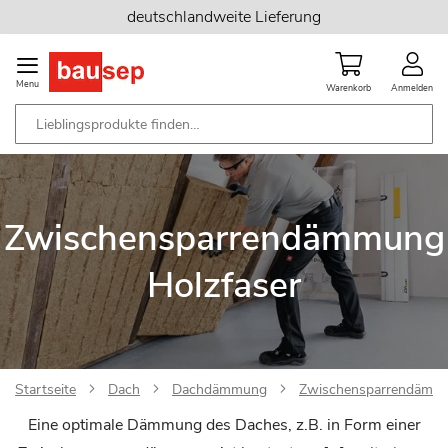
Zum
deutschlandweite Lieferung
Inhalt
springen
Menu
Warenkorb
Anmelden
Zwischensparrendämmung
Holzfaser
Startseite
Dach
Dachdämmung
Zwischensparrendämm
Eine optimale Dämmung des Daches, z.B. in Form einer