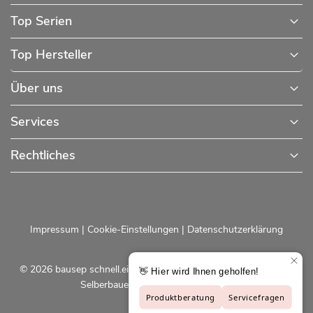
Top Serien
Top Hersteller
Über uns
Services
Rechtliches
Impressum
|
Cookie-Einstellungen
|
Datenschutzerklärung
© 2026 bausep schnell.einfach.preiswert - Baustoffe online für
Selberbauer und Profis |
bausep.de