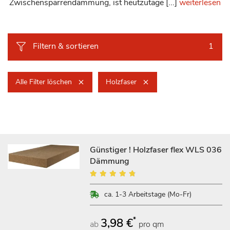
Zwischensparrendämmung, ist heutzutage [...]
weiterlesen
Filtern & sortieren
1
Alle Filter löschen
Holzfaser
Günstiger ! Holzfaser flex WLS 036
Dämmung
Bewertung:
92%
ca. 1-3 Arbeitstage (Mo-Fr)
*
3,98 €
ab
pro qm