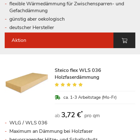
flexible Wärmedämmung für Zwischensparren- und
Gefachdämmung
günstig aber oekologisch
deutscher Hersteller
Aktion
Steico flex WLS 036
Holzfaserdämmung
Bewertung:
97%
ca. 1-3 Arbeitstage (Mo-Fr)
*
3,72 €
ab
pro qm
WLG / WLS 036
Maximum an Dämmung bei Holzfaser
hervorragender Hitze- und Schallschutz