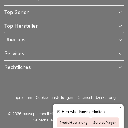
Top Serien
Top Hersteller
Über uns
Services
Rechtliches
Impressum
|
Cookie-Einstellungen
|
Datenschutzerklärung
© 2026 bausep schnell.einfach.preiswert - Baustoffe online für
Selberbauer und Profis |
bausep.de