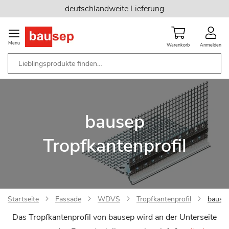
Zum
deutschlandweite Lieferung
Inhalt
springen
Menu
Warenkorb
Anmelden
bausep
Tropfkantenprofil
Startseite
Fassade
WDVS
Tropfkantenprofil
bausep
Das Tropfkantenprofil von bausep wird an der Unterseite