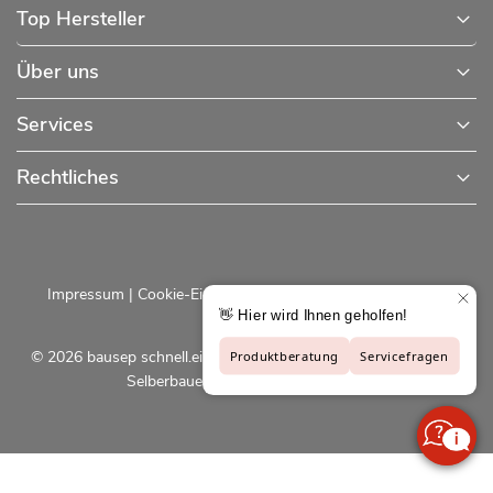
Top Hersteller
Über uns
Services
Rechtliches
Impressum
|
Cookie-Einstellungen
|
Datenschutzerklärung
© 2026 bausep schnell.einfach.preiswert - Baustoffe online für
Selberbauer und Profis |
bausep.de