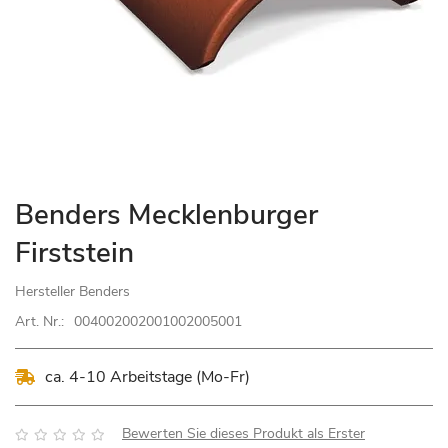
Zum
Benders Mecklenburger
Anfang
Firststein
der
Bildgalerie
Hersteller
Benders
springen
Art. Nr.:
004002002001002005001
ca. 4-10 Arbeitstage (Mo-Fr)
Bewertung:
Bewerten Sie dieses Produkt als Erster