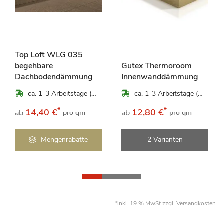
Top Loft WLG 035
begehbare
Gutex Thermoroom
Dachbodendämmung
Innenwanddämmung
ca. 1-3 Arbeitstage (Mo-Fr)
ca. 1-3 Arbeitstage (Mo-Fr)
*
*
14,40 €
12,80 €
ab
ab
pro qm
pro qm
Mengenrabatte
2 Varianten
*inkl. 19 % MwSt zzgl.
Versandkosten