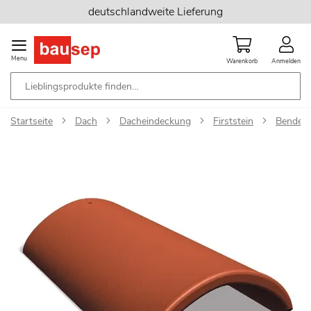
Zum
deutschlandweite Lieferung
Inhalt
springen
Menu
Warenkorb
Anmelden
Startseite
Dach
Dacheindeckung
Firststein
Benders
Zum
Ende
der
Bildgalerie
springen