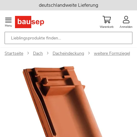
Zum
deutschlandweite Lieferung
Inhalt
springen
Menu
Warenkorb
Anmelden
Startseite
Dach
Dacheindeckung
weitere Formziegel
Zum
Ende
der
Bildgalerie
springen