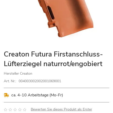
Zum
Creaton Futura Firstanschluss-
Anfang
Lüfterziegel naturrot/engobiert
der
Bildgalerie
Hersteller
Creaton
springen
Art. Nr.:
004003002002001069001
ca. 4-10 Arbeitstage (Mo-Fr)
Bewertung:
Bewerten Sie dieses Produkt als Erster