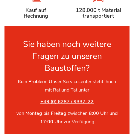
Kauf auf
128.000 t Material
Rechnung
transportiert
Sie haben noch weitere
Fragen zu unseren
Baustoffen?
Kein Problem!
Unser Servicecenter steht Ihnen
mit Rat und Tat unter
+49 (0) 6287 / 9337-22
von
Montag bis Freitag
zwischen
8:00 Uhr und
17:00 Uhr
zur Verfügung