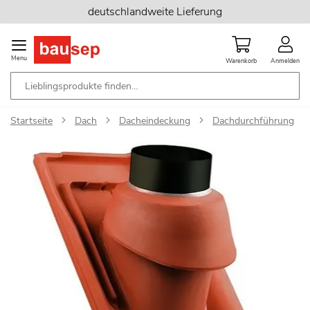
Zum
deutschlandweite Lieferung
Inhalt
springen
Menu
Warenkorb
Anmelden
Startseite
Dach
Dacheindeckung
Dachdurchführung
Zum
Ende
der
Bildgalerie
springen