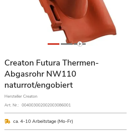
Zum
Creaton Futura Thermen-
Anfang
Abgasrohr NW110
der
Bildgalerie
naturrot/engobiert
springen
Hersteller
Creaton
Art. Nr.:
004003002002003086001
ca. 4-10 Arbeitstage (Mo-Fr)