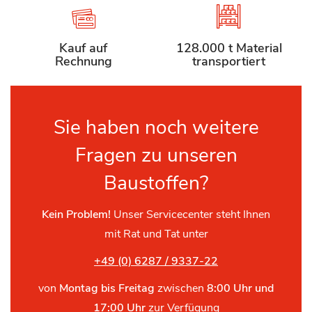
Kauf auf
128.000 t Material
Rechnung
transportiert
Sie haben noch weitere
Fragen zu unseren
Baustoffen?
Kein Problem!
Unser Servicecenter steht Ihnen
mit Rat und Tat unter
+49 (0) 6287 / 9337-22
von
Montag bis Freitag
zwischen
8:00 Uhr und
17:00 Uhr
zur Verfügung