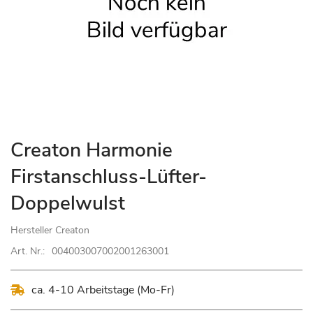
Zum
Creaton Harmonie
Anfang
Firstanschluss-Lüfter-
der
Bildgalerie
Doppelwulst
springen
Hersteller
Creaton
Art. Nr.:
004003007002001263001
ca. 4-10 Arbeitstage (Mo-Fr)