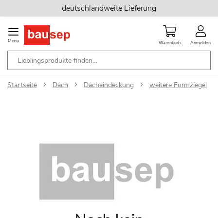
Zum
deutschlandweite Lieferung
Inhalt
springen
Menu
Warenkorb
Anmelden
Startseite
Dach
Dacheindeckung
weitere Formziegel
Zum
Ende
der
Bildgalerie
springen