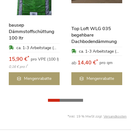
bausep
Top Loft WLG 035
Dämmstoffschüttung
begehbare
100 ltr
Dachbodendämmung
ca. 1-3 Arbeitstage (Mo-Fr)
ca. 1-3 Arbeitstage (Mo-Fr)
*
15,90 €
pro VPE (100 l)
*
14,40 €
ab
pro qm
*
0,16 €
pro l
Mengenrabatte
Mengenrabatte
*inkl. 19 % MwSt zzgl.
Versandkosten