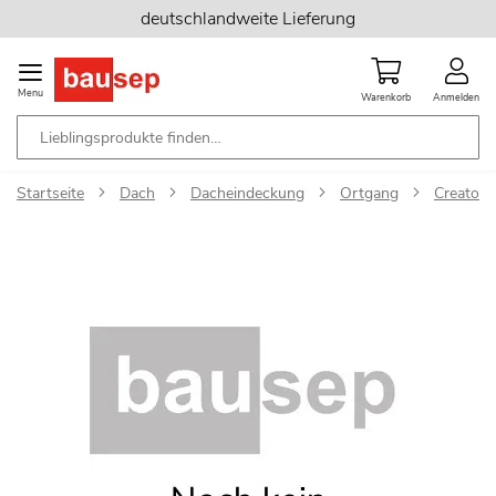
Zum
deutschlandweite Lieferung
Inhalt
springen
Menu
Warenkorb
Anmelden
Startseite
Dach
Dacheindeckung
Ortgang
Creaton 
Zum
Ende
der
Bildgalerie
springen