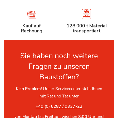
Kauf auf
128.000 t Material
Rechnung
transportiert
Sie haben noch weitere
Fragen zu unseren
Baustoffen?
Kein Problem!
Unser Servicecenter steht Ihnen
mit Rat und Tat unter
+49 (0) 6287 / 9337-22
von
Montag bis Freitag
zwischen
8:00 Uhr und