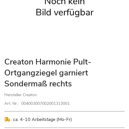
Zum
Creaton Harmonie Pult-
Anfang
Ortgangziegel garniert
der
Bildgalerie
Sondermaß rechts
springen
Hersteller
Creaton
Art. Nr.:
004003007002001313001
ca. 4-10 Arbeitstage (Mo-Fr)