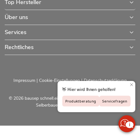
Top Hersteller
Über uns
Services
Rechtliches
Impressum
|
Cookie-Einstellungen
|
Datenschutzerklärung
© 2026 bausep schnell.einfach.preiswert - Baustoffe online für
Selberbauer und Profis |
bausep.de