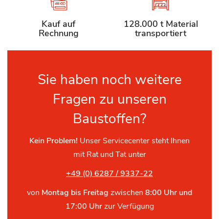
Kauf auf
128.000 t Material
Rechnung
transportiert
Sie haben noch weitere
Fragen zu unseren
Baustoffen?
Kein Problem!
Unser Servicecenter steht Ihnen
mit Rat und Tat unter
+49 (0) 6287 / 9337-22
von
Montag bis Freitag
zwischen
8:00 Uhr und
17:00 Uhr
zur Verfügung