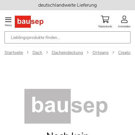
Zum
deutschlandweite Lieferung
Inhalt
springen
Menu
Warenkorb
Anmelden
Startseite
Dach
Dacheindeckung
Ortgang
Creaton 
Zum
Ende
der
Bildgalerie
springen