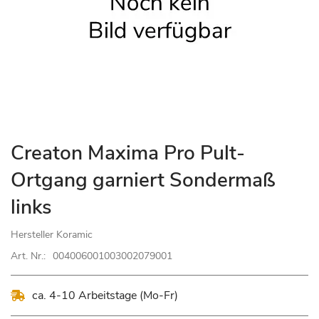
Zum
Creaton Maxima Pro Pult-
Anfang
Ortgang garniert Sondermaß
der
Bildgalerie
links
springen
Hersteller
Koramic
Art. Nr.:
004006001003002079001
ca. 4-10 Arbeitstage (Mo-Fr)