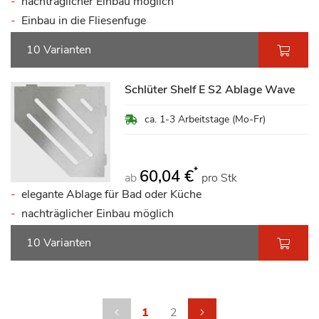
nachträglicher Einbau möglich
Einbau in die Fliesenfuge
10 Varianten
Schlüter Shelf E S2 Ablage Wave
ca. 1-3 Arbeitstage (Mo-Fr)
*
60,04 €
ab
pro Stk
elegante Ablage für Bad oder Küche
nachträglicher Einbau möglich
10 Varianten
Seite
Seite
Zurück
Sie lesen gerade die Seite
Seite
Seite
weiter
1
2