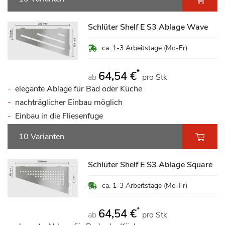
Schlüter Shelf E S3 Ablage Wave
ca. 1-3 Arbeitstage (Mo-Fr)
*
64,54 €
ab
pro Stk
elegante Ablage für Bad oder Küche
nachträglicher Einbau möglich
Einbau in die Fliesenfuge
10 Varianten
Schlüter Shelf E S3 Ablage Square
ca. 1-3 Arbeitstage (Mo-Fr)
*
64,54 €
ab
pro Stk