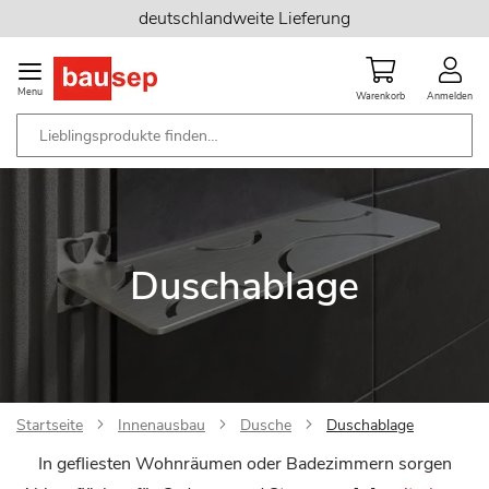
Zum
deutschlandweite Lieferung
Inhalt
springen
Menu
Warenkorb
Anmelden
Duschablage
Startseite
Innenausbau
Dusche
Duschablage
In gefliesten Wohnräumen oder Badezimmern sorgen