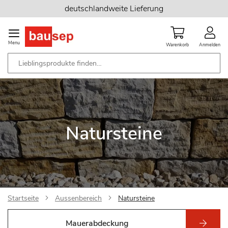
Zum
deutschlandweite Lieferung
Inhalt
springen
Menu
Warenkorb
Anmelden
Natursteine
Startseite
Aussenbereich
Natursteine
Mauerabdeckung