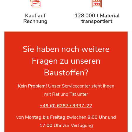
Kauf auf
128.000 t Material
Rechnung
transportiert
Sie haben noch weitere
Fragen zu unseren
Baustoffen?
Kein Problem!
Unser Servicecenter steht Ihnen
mit Rat und Tat unter
+49 (0) 6287 / 9337-22
von
Montag bis Freitag
zwischen
8:00 Uhr und
17:00 Uhr
zur Verfügung