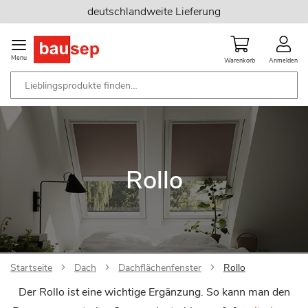
Zum
deutschlandweite Lieferung
Inhalt
springen
Menu
Warenkorb
Anmelden
Rollo
Startseite
Dach
Dachflächenfenster
Rollo
Der Rollo ist eine wichtige Ergänzung. So kann man den