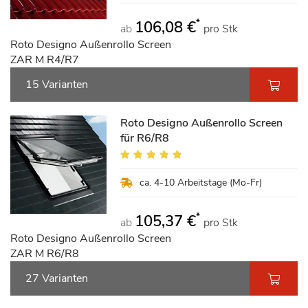
*
106,08 €
ab
pro Stk
Roto Designo Außenrollo Screen
ZAR M R4/R7
15 Varianten
Roto Designo Außenrollo Screen
für R6/R8
Bewertung:
95%
ca. 4-10 Arbeitstage (Mo-Fr)
*
105,37 €
ab
pro Stk
Roto Designo Außenrollo Screen
ZAR M R6/R8
27 Varianten