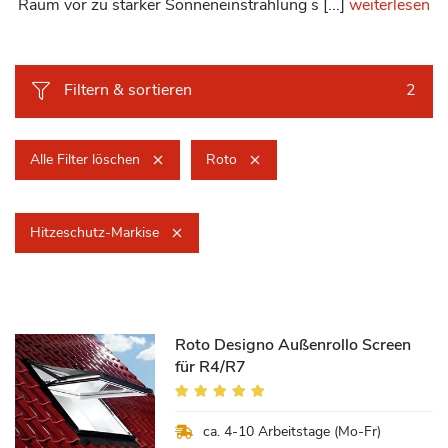
Raum vor zu starker Sonneneinstrahlung s [...]
weiterlesen
Filtern & sortieren
2
Alle Filter löschen
Roto
Hitzeschutz-Markise
Roto Designo Außenrollo Screen
für R4/R7
Bewertung:
100%
ca. 4-10 Arbeitstage (Mo-Fr)