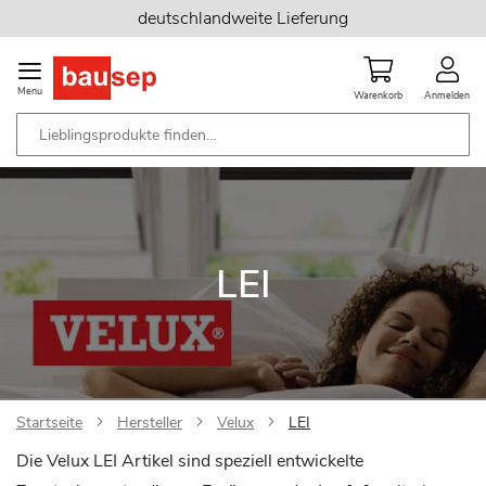
Zum
deutschlandweite Lieferung
Inhalt
springen
Menu
Warenkorb
Anmelden
LEI
Startseite
Hersteller
Velux
LEI
Die Velux LEI Artikel sind speziell entwickelte