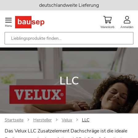
Zum
deutschlandweite Lieferung
Inhalt
springen
Menu
Warenkorb
Anmelden
LLC
Startseite
Hersteller
Velux
LLC
Das Velux LLC Zusatzelement Dachschräge ist die ideale